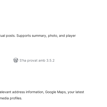
ntuacions
tals
dual posts. Supports summary, photo, and player
S'ha provat amb 3.5.2
ntuacions
tals
relevant address information, Google Maps, your latest
media profiles.