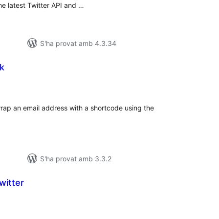
he latest Twitter API and …
S'ha provat amb 4.3.34
nk
untuacions
tals
rap an email address with a shortcode using the
S'ha provat amb 3.3.2
witter
untuacions
tals