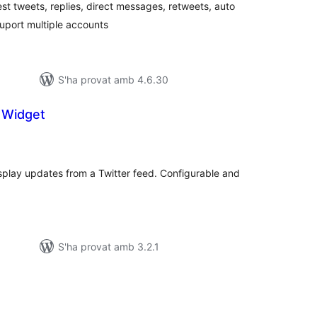
est tweets, replies, direct messages, retweets, auto
uport multiple accounts
S'ha provat amb 4.6.30
 Widget
untuacions
tals
splay updates from a Twitter feed. Configurable and
S'ha provat amb 3.2.1
ntuacions
tals