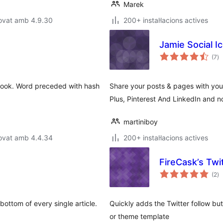
Marek
rovat amb 4.9.30
200+ instal·lacions actives
Jamie Social I
pu
(7
)
to
ebook. Word preceded with hash
Share your posts & pages with your
Plus, Pinterest And LinkedIn and 
martiniboy
rovat amb 4.4.34
200+ instal·lacions actives
FireCask’s Twi
pu
(2
)
to
ottom of every single article.
Quickly adds the Twitter follow bu
or theme template