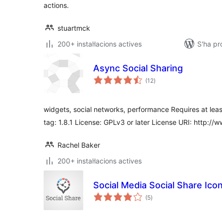
actions.
stuartmck
200+ instal·lacions actives
S'ha p
Async Social Sharing
puntuacions
(12
)
totals
widgets, social networks, performance Requires at least
tag: 1.8.1 License: GPLv3 or later License URI: http://
Rachel Baker
200+ instal·lacions actives
Social Media Social Share Ico
puntuacions
(5
)
totals