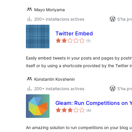
Mayo Moriyama
200+ instal·lacions actives
S'ha p
Twitter Embed
puntuacions
(1
)
totals
Easily embed tweets in your posts and pages by postin
itself or by using a shortcode provided by the Twitter i
Konstantin Kovshenin
200+ instal·lacions actives
S'ha pr
Gleam: Run Competitions on 
puntuacions
(4
)
totals
An amazing solution to run competitions on your blog u