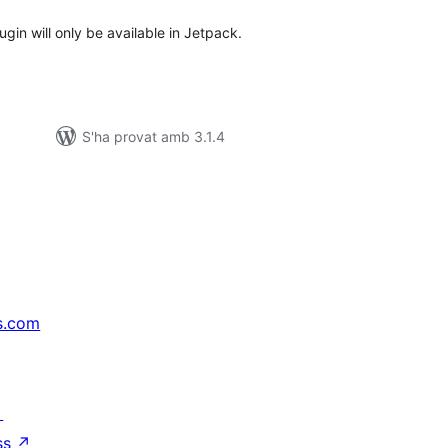
in will only be available in Jetpack.
S'ha provat amb 3.1.4
s.com
↗
ss
↗