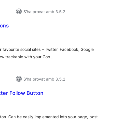
S'ha provat amb 3.5.2
cons
ntuacions
tals
 favourite social sites – Twitter, Facebook, Google
now trackable with your Goo …
S'ha provat amb 3.5.2
tter Follow Button
ntuacions
tals
tton. Can be easily implemented into your page, post