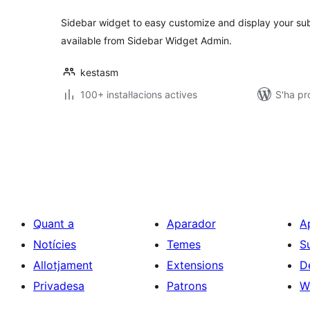
Sidebar widget to easy customize and display your subs
available from Sidebar Widget Admin.
kestasm
100+ instal·lacions actives
S'ha pr
Paginació
de
les
entrades
Quant a
Aparador
A
Notícies
Temes
S
Allotjament
Extensions
D
Privadesa
Patrons
W