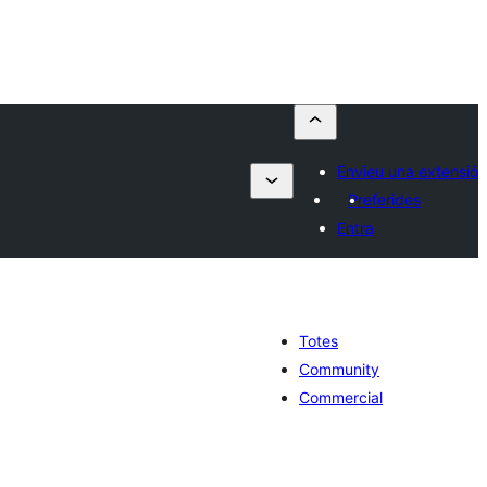
Envieu una extensió
Preferides
Entra
Totes
Community
Commercial