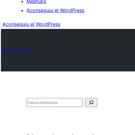
Meetups
Aconseguiu el WordPress
Aconseguiu el WordPress
Plugin Directory
Cerca