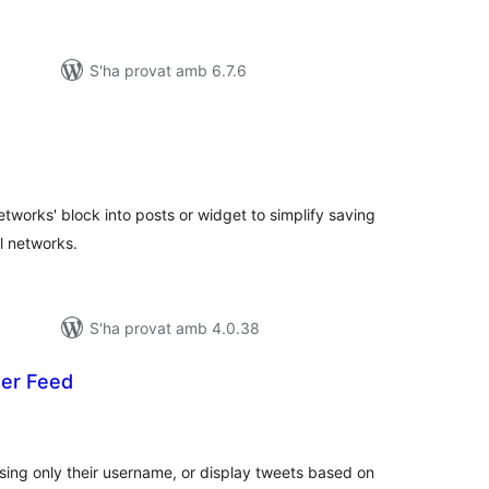
S'ha provat amb 6.7.6
untuacions
tals
tworks' block into posts or widget to simplify saving
l networks.
S'ha provat amb 4.0.38
ter Feed
untuacions
otals
sing only their username, or display tweets based on