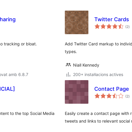
Sharing
Twitter Cards
pu
(2
)
to
o tracking or bloat.
Add Twitter Card markup to indivi
types.
Niall Kennedy
ovat amb 6.8.7
200+ instal·lacions actives
ICIAL]
Contact Page
pu
(2
)
to
ntent to the top Social Media
Easily create a contact page with 
tweets and links to relevant social 