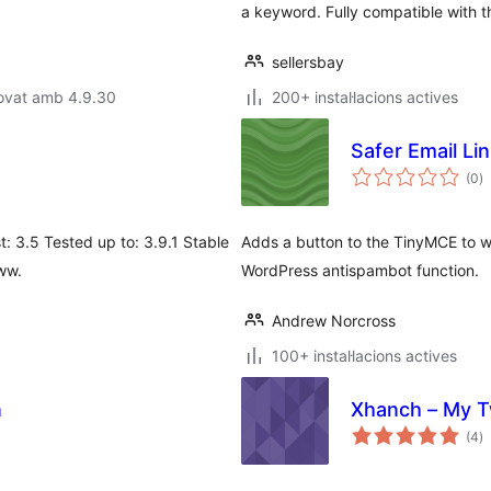
a keyword. Fully compatible with t
sellersbay
rovat amb 4.9.30
200+ instal·lacions actives
Safer Email Li
p
(0
)
to
: 3.5 Tested up to: 3.9.1 Stable
Adds a button to the TinyMCE to w
www.
WordPress antispambot function.
Andrew Norcross
100+ instal·lacions actives
n
Xhanch – My T
p
(4
)
to