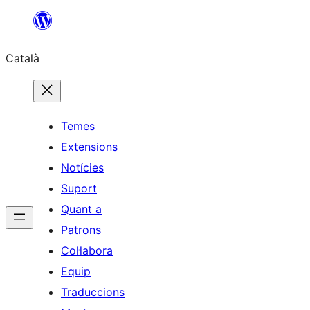
Vés
al
Català
contingut
Temes
Extensions
Notícies
Suport
Quant a
Patrons
Col·labora
Equip
Traduccions