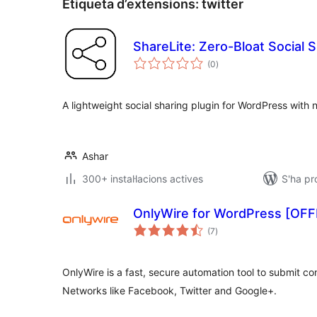
Etiqueta d’extensions:
twitter
ShareLite: Zero-Bloat Social 
puntuacions
(0
)
totals
A lightweight social sharing plugin for WordPress with n
Ashar
300+ instal·lacions actives
S'ha pr
OnlyWire for WordPress [OFF
puntuacions
(7
)
totals
OnlyWire is a fast, secure automation tool to submit co
Networks like Facebook, Twitter and Google+.