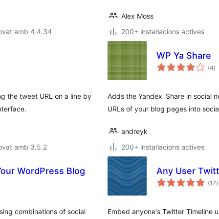
Alex Moss
rovat amb 4.4.34
200+ instal·lacions actives
WP Ya Share
p
(4
)
to
g the tweet URL on a line by
Adds the Yandex 'Share in social ne
nterface.
URLs of your blog pages into socia
andreyk
ovat amb 3.5.2
200+ instal·lacions actives
Your WordPress Blog
Any User Twit
p
(17
)
t
sing combinations of social
Embed anyone's Twitter Timeline u