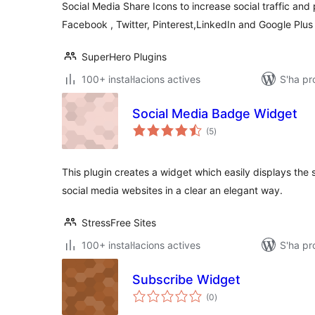
Social Media Share Icons to increase social traffic and 
Facebook , Twitter, Pinterest,LinkedIn and Google Plus
SuperHero Plugins
100+ instal·lacions actives
S'ha pr
Social Media Badge Widget
puntuacions
(5
)
totals
This plugin creates a widget which easily displays the
social media websites in a clear an elegant way.
StressFree Sites
100+ instal·lacions actives
S'ha p
Subscribe Widget
puntuacions
(0
)
totals