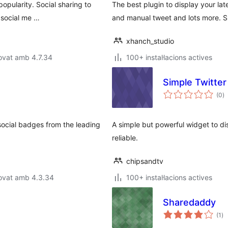
popularity. Social sharing to
The best plugin to display your lat
 social me …
and manual tweet and lots more. S
xhanch_studio
ovat amb 4.7.34
100+ instal·lacions actives
Simple Twitter
p
(0
)
to
 social badges from the leading
A simple but powerful widget to di
reliable.
chipsandtv
rovat amb 4.3.34
100+ instal·lacions actives
Sharedaddy
pu
(1
)
to