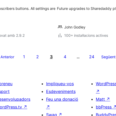
cribers buttons. All settings are
Future upgrades to Sharedaddy plug
John Godley
ovat amb 2.9.2
100+ instal·lacions actives
1
2
3
4
24
Anterior
…
Següent
preneu
Impliqueu-vos
WordPres
uport
Esdeveniments
↗
esenvolupadors
Feu una donació
Matt
↗
ordPress.tv
↗
↗
bbPress
Swag
↗
BuddyPre