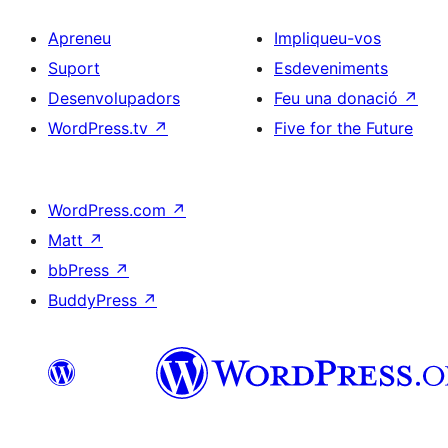
Apreneu
Impliqueu-vos
Suport
Esdeveniments
Desenvolupadors
Feu una donació
↗
WordPress.tv
↗
Five for the Future
WordPress.com
↗
Matt
↗
bbPress
↗
BuddyPress
↗