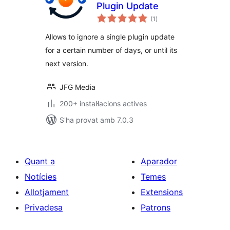
Plugin Update
puntuacions
(1
)
totals
Allows to ignore a single plugin update
for a certain number of days, or until its
next version.
JFG Media
200+ instal·lacions actives
S'ha provat amb 7.0.3
Quant a
Aparador
Notícies
Temes
Allotjament
Extensions
Privadesa
Patrons