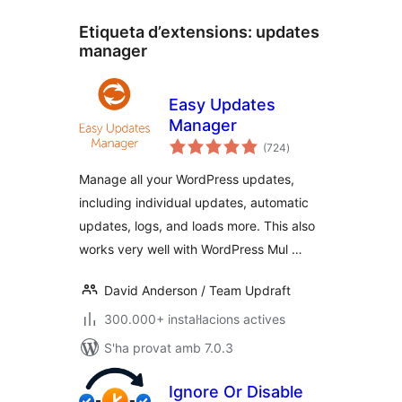
Etiqueta d’extensions:
updates
manager
Easy Updates
Manager
puntuacions
(724
)
totals
Manage all your WordPress updates,
including individual updates, automatic
updates, logs, and loads more. This also
works very well with WordPress Mul …
David Anderson / Team Updraft
300.000+ instal·lacions actives
S'ha provat amb 7.0.3
Ignore Or Disable