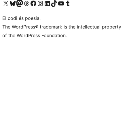
Visiteu el nostre compte X (abans Twitter)
Visiteu el nostre compte de Bluesky
Visiteu el nostre compte al Mastodon
Visiteu el nostre compte de Threads
Visiteu la nostra pàgina al Facebook
Visiteu el nostre compte d'Instagram
Visiteu el nostre compte de LinkedIn
Visiteu el nostre compte de TikTok
Visiteu el nostre canal al YouTube
Visiteu el nostre compte de Tumblr
El codi és poesia.
The WordPress® trademark is the intellectual property
of the WordPress Foundation.