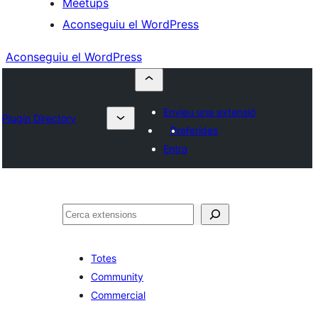
Meetups
Aconseguiu el WordPress
Aconseguiu el WordPress
Envieu una extensió
Plugin Directory
Preferides
Entra
Cerca
Totes
Community
Commercial