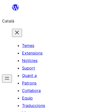
Vés
al
Català
contingut
Temes
Extensions
Notícies
Suport
Quant a
Patrons
Col·labora
Equip
Traduccions