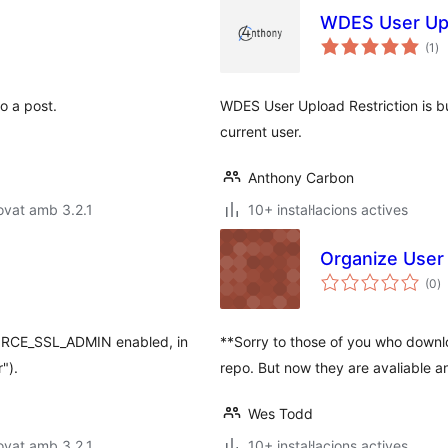
WDES User Upl
pu
(1
)
to
o a post.
WDES User Upload Restriction is bui
current user.
Anthony Carbon
ovat amb 3.2.1
10+ instal·lacions actives
Organize User
p
(0
)
to
FORCE_SSL_ADMIN enabled, in
**Sorry to those of you who downlo
").
repo. But now they are avaliable a
Wes Todd
ovat amb 3.2.1
10+ instal·lacions actives