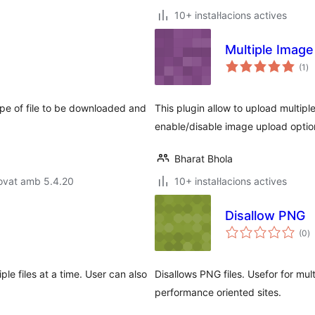
10+ instal·lacions actives
Multiple Image
pu
(1
)
to
ype of file to be downloaded and
This plugin allow to upload multip
enable/disable image upload optio
Bharat Bhola
ovat amb 5.4.20
10+ instal·lacions actives
Disallow PNG
p
(0
)
to
ple files at a time. User can also
Disallows PNG files. Usefor for mult
performance oriented sites.