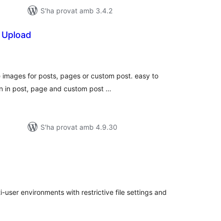
S'ha provat amb 3.4.2
 Upload
ntuacions
tals
le images for posts, pages or custom post. easy to
n in post, page and custom post …
S'ha provat amb 4.9.30
untuacions
tals
i-user environments with restrictive file settings and