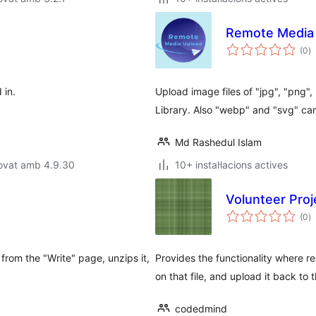
Remote Media
p
(0
)
to
 in.
Upload image files of "jpg", "png", 
Library. Also "webp" and "svg" ca
Md Rashedul Islam
rovat amb 4.9.30
10+ instal·lacions actives
Volunteer Pro
p
(0
)
to
from the "Write" page, unzips it,
Provides the functionality where 
on that file, and upload it back to t
codedmind