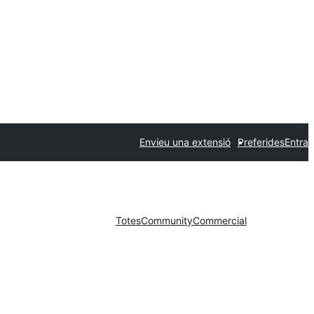
Envieu una extensió
Preferides
Entra
Totes
Community
Commercial