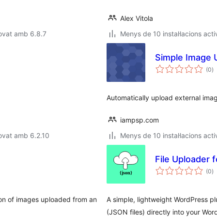
Alex Vitola
ovat amb 6.8.7
Menys de 10 instal·lacions acti
Simple Image 
p
(0
)
to
Automatically upload external imag
iampsp.com
ovat amb 6.2.10
Menys de 10 instal·lacions acti
File Uploader 
p
(0
)
to
tion of images uploaded from an
A simple, lightweight WordPress pl
(JSON files) directly into your Wo