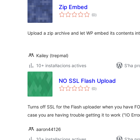
Zip Embed
puntuacions
(0
)
totals
Upload a zip archive and let WP embed its contents int
Kailey (trepmal)
10+ instal·lacions actives
S'ha pr
NO SSL Flash Upload
puntuacions
(0
)
totals
Turns off SSL for the Flash uploader when you have 
case you are having trouble getting it to work ("IO Error
aaron44126
10+ instal·lacions actives
S'ha pr