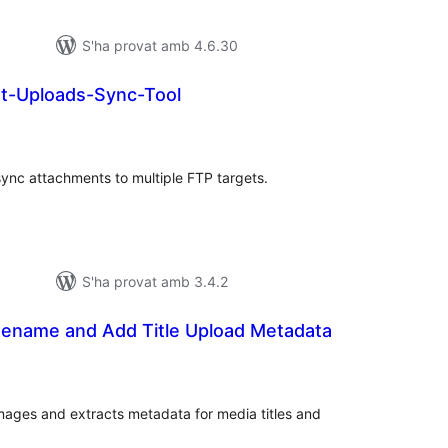
S'ha provat amb 4.6.30
t-Uploads-Sync-Tool
ntuacions
tals
ync attachments to multiple FTP targets.
S'ha provat amb 3.4.2
Rename and Add Title Upload Metadata
untuacions
tals
ages and extracts metadata for media titles and