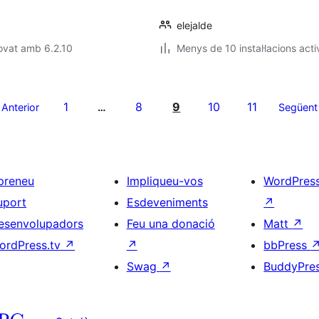
elejalde
ovat amb 6.2.10
Menys de 10 instal·lacions acti
1
8
9
10
11
Anterior
…
Següent
preneu
Impliqueu-vos
WordPres
uport
Esdeveniments
↗
esenvolupadors
Feu una donació
Matt
↗
ordPress.tv
↗
↗
bbPress
Swag
↗
BuddyPre