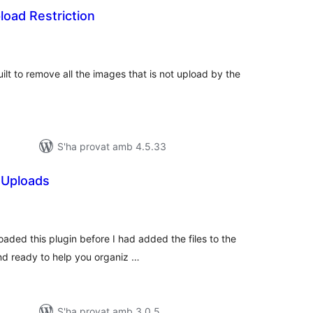
oad Restriction
ntuacions
tals
lt to remove all the images that is not upload by the
S'ha provat amb 4.5.33
 Uploads
untuacions
tals
aded this plugin before I had added the files to the
nd ready to help you organiz …
S'ha provat amb 3.0.5