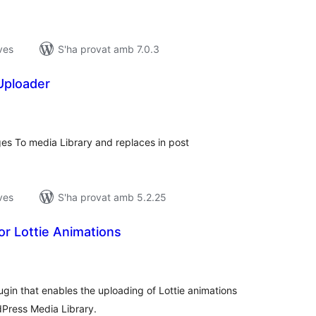
ves
S'ha provat amb 7.0.3
Uploader
untuacions
tals
es To media Library and replaces in post
ves
S'ha provat amb 5.2.25
for Lottie Animations
untuacions
tals
ugin that enables the uploading of Lottie animations
rdPress Media Library.