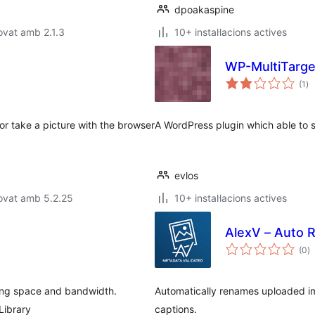
dpoakaspine
ovat amb 2.1.3
10+ instal·lacions actives
WP-MultiTarge
pu
(1
)
to
or take a picture with the browser
A WordPress plugin which able to s
evlos
ovat amb 5.2.25
10+ instal·lacions actives
AlexV – Auto 
p
(0
)
to
ing space and bandwidth.
Automatically renames uploaded im
Library
captions.