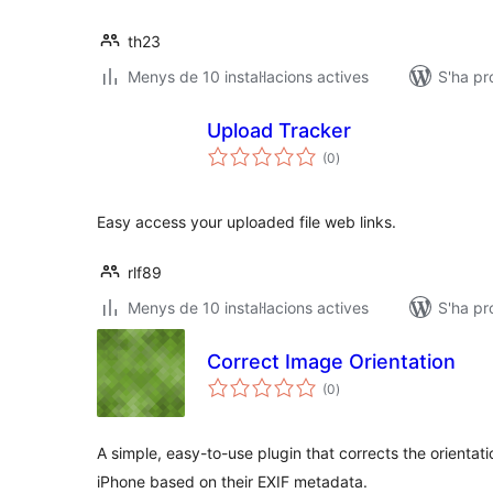
th23
Menys de 10 instal·lacions actives
S'ha pr
Upload Tracker
puntuacions
(0
)
totals
Easy access your uploaded file web links.
rlf89
Menys de 10 instal·lacions actives
S'ha pr
Correct Image Orientation
puntuacions
(0
)
totals
A simple, easy-to-use plugin that corrects the orienta
iPhone based on their EXIF metadata.