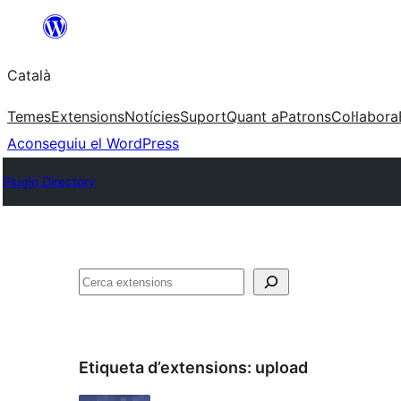
Vés
al
Català
contingut
Temes
Extensions
Notícies
Suport
Quant a
Patrons
Col·labora
Aconseguiu el WordPress
Plugin Directory
Cerca
Etiqueta d’extensions:
upload