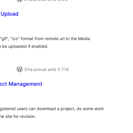
 Upload
untuacions
tals
"gif", "ico" format from remote url to the Media
n be uploaded if enabled.
S'ha provat amb 5.7.16
ject Management
untuacions
tals
registered users can download a project, do some work
he site for revision.