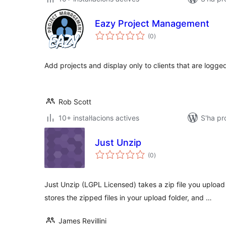
Eazy Project Management
puntuacions
(0
)
totals
Add projects and display only to clients that are logged
Rob Scott
10+ instal·lacions actives
S'ha p
Just Unzip
puntuacions
(0
)
totals
Just Unzip (LGPL Licensed) takes a zip file you upload 
stores the zipped files in your upload folder, and …
James Revillini