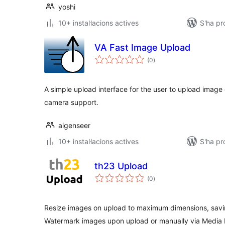
yoshi
10+ instal·lacions actives
S'ha pr
VA Fast Image Upload
puntuacions
(0
)
totals
A simple upload interface for the user to upload image 
camera support.
aigenseer
10+ instal·lacions actives
S'ha pr
th23 Upload
puntuacions
(0
)
totals
Resize images on upload to maximum dimensions, sav
Watermark images upon upload or manually via Media 