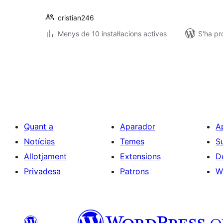
cristian246
Menys de 10 instal·lacions actives
S'ha pr
Paginació
de
les
entrades
Quant a
Aparador
A
Notícies
Temes
S
Allotjament
Extensions
D
Privadesa
Patrons
W