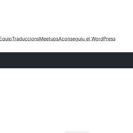
Equip
Traduccions
Meetups
Aconseguiu el WordPress