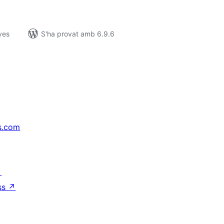
ves
S'ha provat amb 6.9.6
s.com
↗
ss
↗