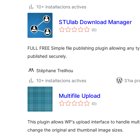
10+ instal·lacions actives
STUlab Download Manager
puntuacions
(0
)
totals
FULL FREE Simple file publishing plugin allowing any t
published securely.
Stéphane Treilhou
10+ instal·lacions actives
S'ha pr
Multifile Upload
puntuacions
(0
)
totals
This plugin allows WP's upload interface to handle multi
change the original and thumbnail image sizes.