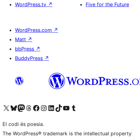
WordPress.tv
↗
Five for the Future
WordPress.com
↗
Matt
↗
bbPress
↗
BuddyPress
↗
Visiteu el nostre compte X (abans Twitter)
Visiteu el nostre compte de Bluesky
Visiteu el nostre compte al Mastodon
Visiteu el nostre compte de Threads
Visiteu la nostra pàgina al Facebook
Visiteu el nostre compte d'Instagram
Visiteu el nostre compte de LinkedIn
Visiteu el nostre compte de TikTok
Visiteu el nostre canal al YouTube
Visiteu el nostre compte de Tumblr
El codi és poesia.
The WordPress® trademark is the intellectual property