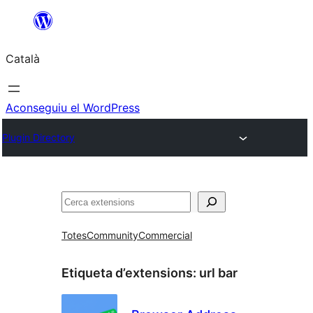
Vés
al
Català
contingut
Aconseguiu el WordPress
Plugin Directory
Cerca
Totes
Community
Commercial
Etiqueta d’extensions:
url bar