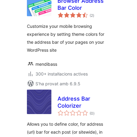
Browser Address
Bar Color
puntuacions
(2
)
totals
Customize your mobile browsing
experience by setting theme colors for
the address bar of your pages on your
WordPress site
mendibass
300+ instal·lacions actives
S'ha provat amb 6.9.5
Address Bar
Colorizer
puntuacions
(0
)
totals
Allows you to define color, for address
(url) bar for each post (or sitewide), in