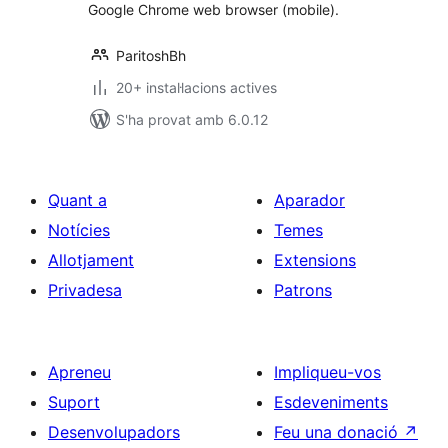
Google Chrome web browser (mobile).
ParitoshBh
20+ instal·lacions actives
S'ha provat amb 6.0.12
Quant a
Aparador
Notícies
Temes
Allotjament
Extensions
Privadesa
Patrons
Apreneu
Impliqueu-vos
Suport
Esdeveniments
Desenvolupadors
Feu una donació
↗