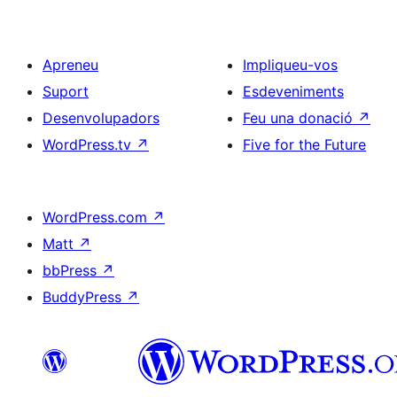
Apreneu
Impliqueu-vos
Suport
Esdeveniments
Desenvolupadors
Feu una donació
↗
WordPress.tv
↗
Five for the Future
WordPress.com
↗
Matt
↗
bbPress
↗
BuddyPress
↗