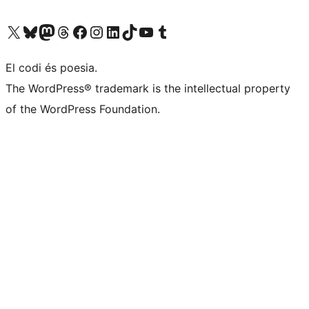
Visiteu el nostre compte X (abans Twitter)
Visiteu el nostre compte de Bluesky
Visiteu el nostre compte al Mastodon
Visiteu el nostre compte de Threads
Visiteu la nostra pàgina al Facebook
Visiteu el nostre compte d'Instagram
Visiteu el nostre compte de LinkedIn
Visiteu el nostre compte de TikTok
Visiteu el nostre canal al YouTube
Visiteu el nostre compte de Tumblr
El codi és poesia.
The WordPress® trademark is the intellectual property
of the WordPress Foundation.