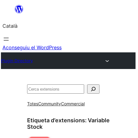
Vés
al
Català
contingut
Aconseguiu el WordPress
Plugin Directory
Cerca
Totes
Community
Commercial
Etiqueta d’extensions:
Variable
Stock