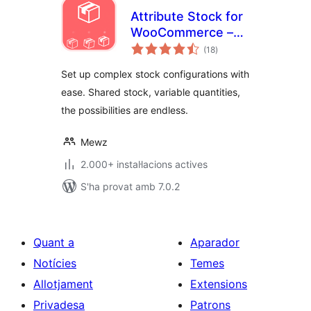
Attribute Stock for
WooCommerce –
puntuacions
Shared Stock &
(18
)
totals
Variable Quantities
Set up complex stock configurations with
(Lite Version)
ease. Shared stock, variable quantities,
the possibilities are endless.
Mewz
2.000+ instal·lacions actives
S'ha provat amb 7.0.2
Quant a
Aparador
Notícies
Temes
Allotjament
Extensions
Privadesa
Patrons