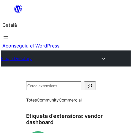
Vés
al
Català
contingut
Aconseguiu el WordPress
Plugin Directory
Cerca
Totes
Community
Commercial
Etiqueta d’extensions:
vendor
dashboard