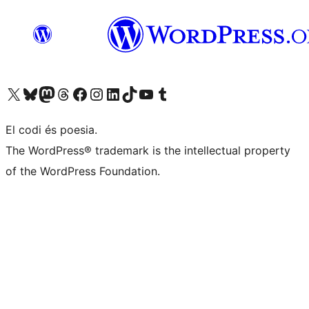
Visiteu el nostre compte X (abans Twitter)
Visiteu el nostre compte de Bluesky
Visiteu el nostre compte al Mastodon
Visiteu el nostre compte de Threads
Visiteu la nostra pàgina al Facebook
Visiteu el nostre compte d'Instagram
Visiteu el nostre compte de LinkedIn
Visiteu el nostre compte de TikTok
Visiteu el nostre canal al YouTube
Visiteu el nostre compte de Tumblr
El codi és poesia.
The WordPress® trademark is the intellectual property
of the WordPress Foundation.