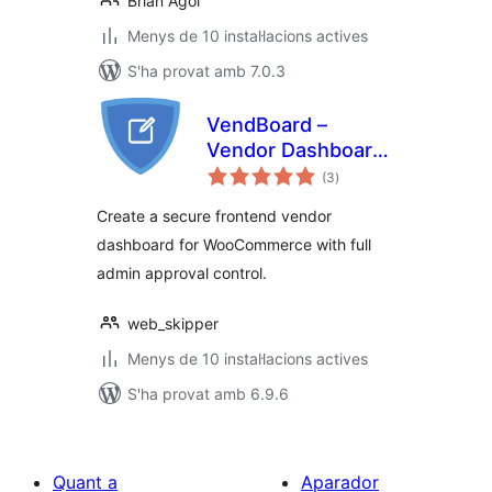
Brian Agoi
Menys de 10 instal·lacions actives
S'ha provat amb 7.0.3
VendBoard –
Vendor Dashboard
puntuacions
for WooCommerce
(3
)
totals
Create a secure frontend vendor
dashboard for WooCommerce with full
admin approval control.
web_skipper
Menys de 10 instal·lacions actives
S'ha provat amb 6.9.6
Quant a
Aparador