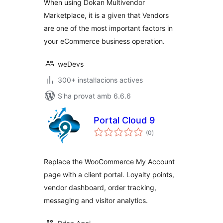
When using Dokan Multivendor
Marketplace, it is a given that Vendors
are one of the most important factors in
your eCommerce business operation.
weDevs
300+ instal·lacions actives
S'ha provat amb 6.6.6
Portal Cloud 9
puntuacions
(0
)
totals
Replace the WooCommerce My Account
page with a client portal. Loyalty points,
vendor dashboard, order tracking,
messaging and visitor analytics.