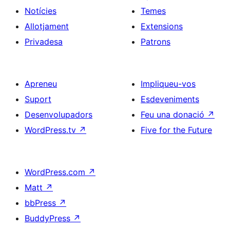
Notícies
Temes
Allotjament
Extensions
Privadesa
Patrons
Apreneu
Impliqueu-vos
Suport
Esdeveniments
Desenvolupadors
Feu una donació
↗
WordPress.tv
↗
Five for the Future
WordPress.com
↗
Matt
↗
bbPress
↗
BuddyPress
↗