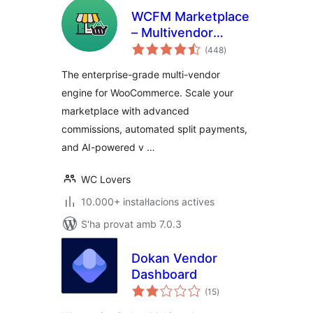
WCFM Marketplace
– Multivendor
puntuacions
Marketplace for
(448
)
totals
WooCommerce
The enterprise-grade multi-vendor
engine for WooCommerce. Scale your
marketplace with advanced
commissions, automated split payments,
and AI-powered v …
WC Lovers
10.000+ instal·lacions actives
S'ha provat amb 7.0.3
Dokan Vendor
Dashboard
puntuacions
(15
)
totals