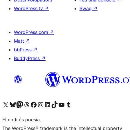
WordPress.tv
↗
Swag
↗
WordPress.com
↗
Matt
↗
bbPress
↗
BuddyPress
↗
Visiteu el nostre compte X (abans Twitter)
Visiteu el nostre compte de Bluesky
Visiteu el nostre compte al Mastodon
Visiteu el nostre compte de Threads
Visiteu la nostra pàgina al Facebook
Visiteu el nostre compte d'Instagram
Visiteu el nostre compte de LinkedIn
Visiteu el nostre compte de TikTok
Visiteu el nostre canal al YouTube
Visiteu el nostre compte de Tumblr
El codi és poesia.
The WordPress® trademark is the intellectual property