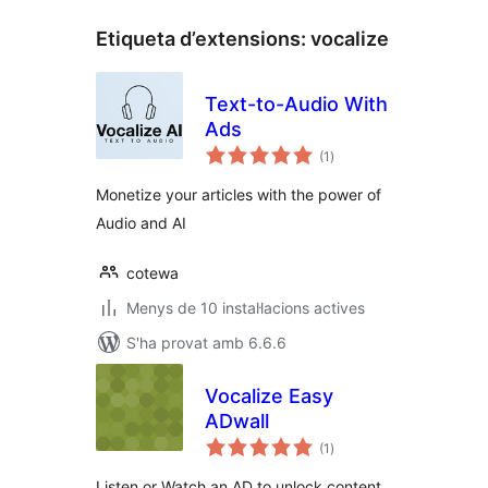
Etiqueta d’extensions:
vocalize
Text-to-Audio With
Ads
puntuacions
(1
)
totals
Monetize your articles with the power of
Audio and AI
cotewa
Menys de 10 instal·lacions actives
S'ha provat amb 6.6.6
Vocalize Easy
ADwall
puntuacions
(1
)
totals
Listen or Watch an AD to unlock content