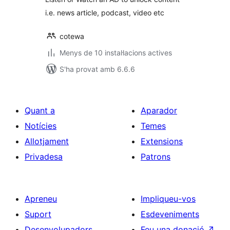
i.e. news article, podcast, video etc
cotewa
Menys de 10 instal·lacions actives
S'ha provat amb 6.6.6
Quant a
Aparador
Notícies
Temes
Allotjament
Extensions
Privadesa
Patrons
Apreneu
Impliqueu-vos
Suport
Esdeveniments
Desenvolupadors
Feu una donació
↗