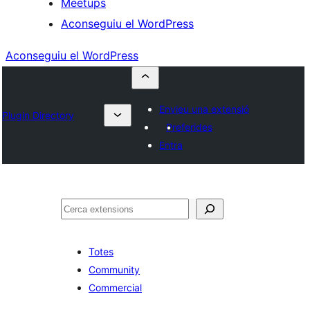
Meetups
Aconseguiu el WordPress
Aconseguiu el WordPress
Envieu una extensió
Plugin Directory
Preferides
Entra
Cerca
Totes
Community
Commercial