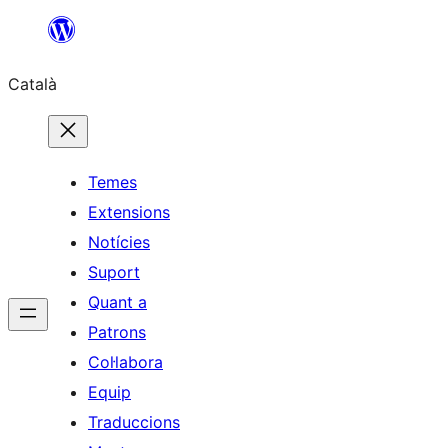
Vés
al
Català
contingut
Temes
Extensions
Notícies
Suport
Quant a
Patrons
Col·labora
Equip
Traduccions