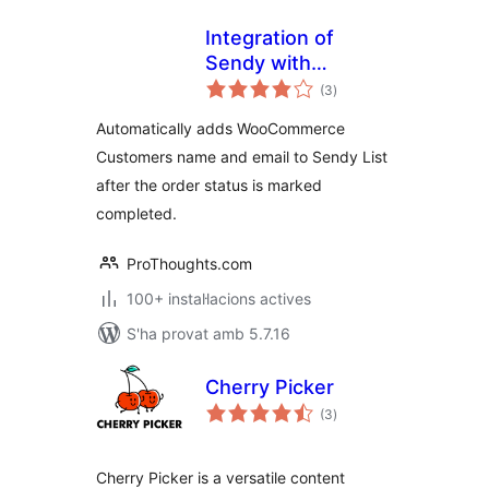
Integration of
Sendy with
puntuacions
WooCommerce
(3
)
totals
Automatically adds WooCommerce
Customers name and email to Sendy List
after the order status is marked
completed.
ProThoughts.com
100+ instal·lacions actives
S'ha provat amb 5.7.16
Cherry Picker
puntuacions
(3
)
totals
Cherry Picker is a versatile content