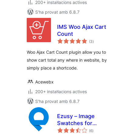
200+ instal·lacions actives
S'ha provat amb 6.8.7
IMS Woo Ajax Cart
Count
puntuacions
(3
)
totals
Woo Ajax Cart Count plugin allow you to
show cart total any where in website, by
simply place a shortcode.
Acewebx
200+ instal·lacions actives
S'ha provat amb 6.8.7
Ezusy – Image
Swatches for
puntuacions
Variable Product
(6
)
totals