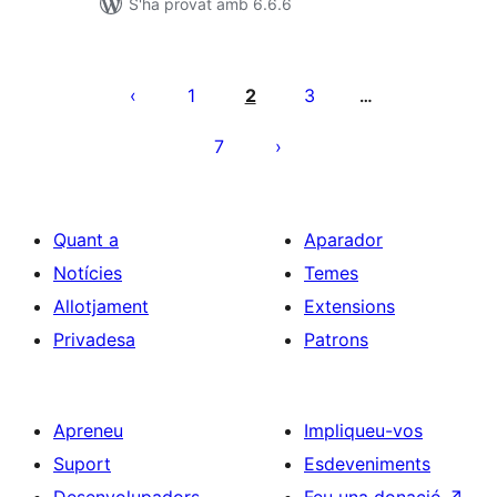
S'ha provat amb 6.6.6
Paginació
de
1
2
3
…
les
7
entrades
Quant a
Aparador
Notícies
Temes
Allotjament
Extensions
Privadesa
Patrons
Apreneu
Impliqueu-vos
Suport
Esdeveniments