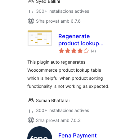
Syed Balkhi
300+ instal·lacions actives
S'ha provat amb 6.7.6
Regenerate
product lookup
puntuacions
table for
(4
)
totals
WooCommerce
This plugin auto regenerates
Woocommerce product lookup table
which is helpful when product sorting
functionality is not working as expected.
Suman Bhattarai
300+ instal·lacions actives
S'ha provat amb 7.0.3
Fena Payment