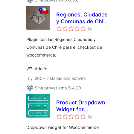
Regiones, Ciudades
y Comunas de Chile
puntuacions
para
(0
)
totals
WooCommerce
Plugin con las Regiones,Ciudades y
Comunas de Chile para el checkout de
woocommerce.
Adolfo
200+ instal·lacions actives
S'ha provat amb 5.4.20
Product Dropdown
Widget for
puntuacions
WooCommerce
(0
)
totals
Dropdown widget for WooCommerce