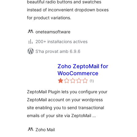
beautiful radio buttons and swatches
instead of inconvenient dropdown boxes
for product variations.
oneteamsoftware
200+ instal·lacions actives
S'ha provat amb 6.9.6
Zoho ZeptoMail for
WooCommerce
puntuacions
(1
)
totals
ZeptoMail Plugin lets you configure your
ZeptoMail account on your wordpress
site enabling you to send transactional
emails of your site via ZeptoMail …
Zoho Mail