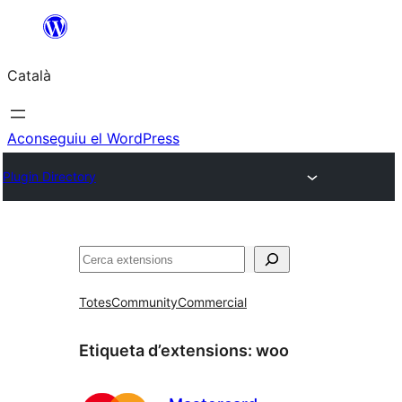
Vés
al
Català
contingut
Aconseguiu el WordPress
Plugin Directory
Cerca
Totes
Community
Commercial
Etiqueta d’extensions:
woo