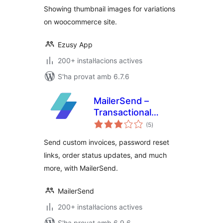
Showing thumbnail images for variations
on woocommerce site.
Ezusy App
200+ instal·lacions actives
S'ha provat amb 6.7.6
MailerSend –
Transactional
puntuacions
emails for
(5
)
totals
WooCommerce
Send custom invoices, password reset
links, order status updates, and much
more, with MailerSend.
MailerSend
200+ instal·lacions actives
S'ha provat amb 6.9.6