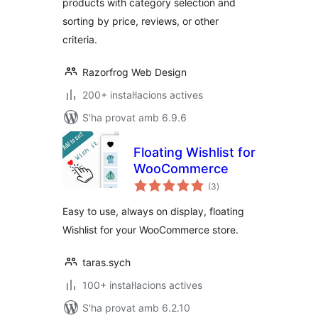
products with category selection and
sorting by price, reviews, or other
criteria.
Razorfrog Web Design
200+ instal·lacions actives
S'ha provat amb 6.9.6
Floating Wishlist for
WooCommerce
puntuacions
(3
)
totals
Easy to use, always on display, floating
Wishlist for your WooCommerce store.
taras.sych
100+ instal·lacions actives
S'ha provat amb 6.2.10