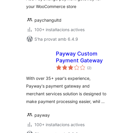
your WooCommerce store
paychangultd
100+ instal·lacions actives
S'ha provat amb 6.4.9
Payway Custom
Payment Gateway
puntuacions
(2
)
totals
With over 35+ year's experience,
Payway's payment gateway and
merchant services solution is designed to
make payment processing easier, whil …
payway
100+ instal·lacions actives