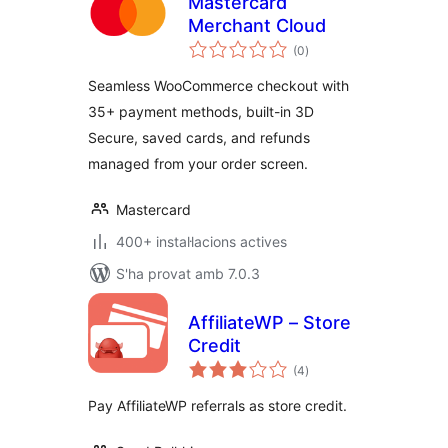
Mastercard
Merchant Cloud
puntuacions
(0
)
totals
Seamless WooCommerce checkout with
35+ payment methods, built-in 3D
Secure, saved cards, and refunds
managed from your order screen.
Mastercard
400+ instal·lacions actives
S'ha provat amb 7.0.3
AffiliateWP – Store
Credit
puntuacions
(4
)
totals
Pay AffiliateWP referrals as store credit.