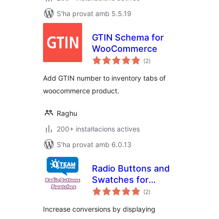
S'ha provat amb 5.5.19
GTIN Schema for
WooCommerce
puntuacions
(2
)
totals
Add GTIN number to inventory tabs of
woocommerce product.
Raghu
200+ instal·lacions actives
S'ha provat amb 6.0.13
Radio Buttons and
Swatches for
puntuacions
WooCommerce
(2
)
totals
Increase conversions by displaying