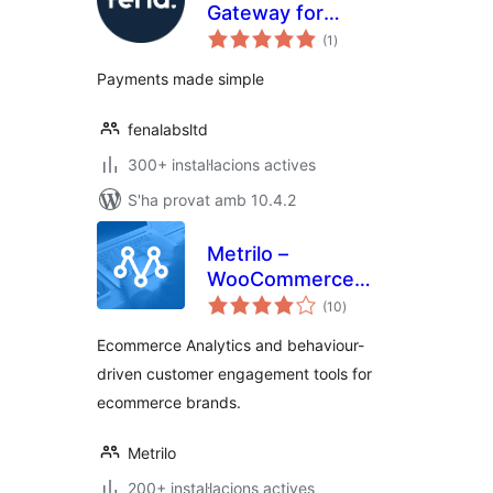
Gateway for
puntuacions
WooCommerce
(1
)
totals
Payments made simple
fenalabsltd
300+ instal·lacions actives
S'ha provat amb 10.4.2
Metrilo –
WooCommerce
puntuacions
Growth Platform
(10
)
totals
Ecommerce Analytics and behaviour-
driven customer engagement tools for
ecommerce brands.
Metrilo
200+ instal·lacions actives