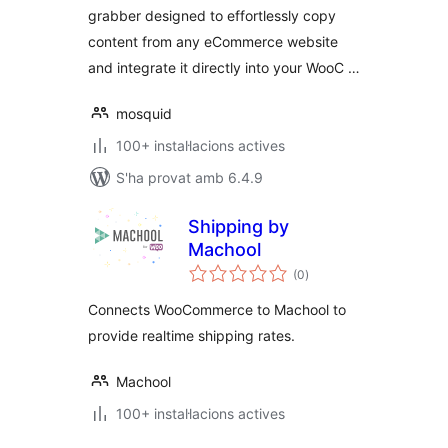
grabber designed to effortlessly copy
content from any eCommerce website
and integrate it directly into your WooC …
mosquid
100+ instal·lacions actives
S'ha provat amb 6.4.9
Shipping by
Machool
puntuacions
(0
)
totals
Connects WooCommerce to Machool to
provide realtime shipping rates.
Machool
100+ instal·lacions actives