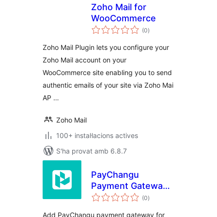
Zoho Mail for
WooCommerce
puntuacions
(0
)
totals
Zoho Mail Plugin lets you configure your
Zoho Mail account on your
WooCommerce site enabling you to send
authentic emails of your site via Zoho Mai
AP …
Zoho Mail
100+ instal·lacions actives
S'ha provat amb 6.8.7
PayChangu
Payment Gateway
puntuacions
for WooCommerce
(0
)
totals
Add PayChangu payment gateway for