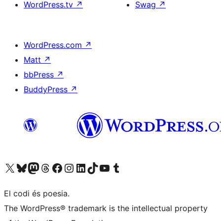
WordPress.tv
↗
Swag
↗
WordPress.com
↗
Matt
↗
bbPress
↗
BuddyPress
↗
Visiteu el nostre compte X (abans Twitter)
Visiteu el nostre compte de Bluesky
Visiteu el nostre compte al Mastodon
Visiteu el nostre compte de Threads
Visiteu la nostra pàgina al Facebook
Visiteu el nostre compte d'Instagram
Visiteu el nostre compte de LinkedIn
Visiteu el nostre compte de TikTok
Visiteu el nostre canal al YouTube
Visiteu el nostre compte de Tumblr
El codi és poesia.
The WordPress® trademark is the intellectual property