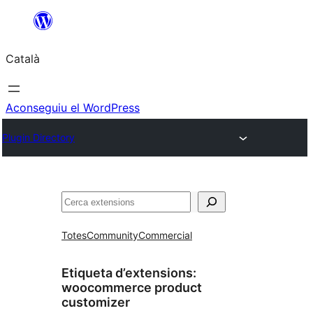
Vés
al
Català
contingut
Aconseguiu el WordPress
Plugin Directory
Cerca
Totes
Community
Commercial
Etiqueta d’extensions:
woocommerce product
customizer