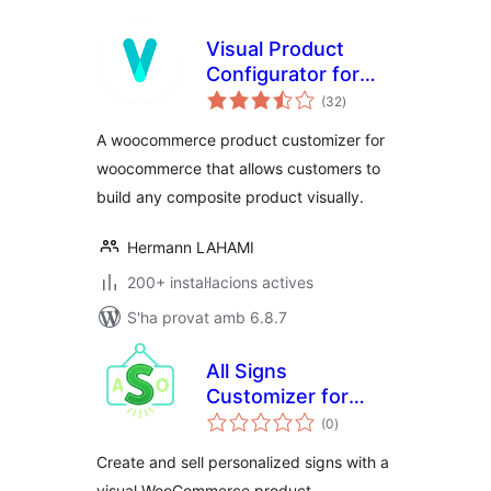
Visual Product
Configurator for
puntuacions
Woocommerce Lite
(32
)
totals
A woocommerce product customizer for
woocommerce that allows customers to
build any composite product visually.
Hermann LAHAMI
200+ instal·lacions actives
S'ha provat amb 6.8.7
All Signs
Customizer for
puntuacions
WooCommerce
(0
)
totals
Create and sell personalized signs with a
visual WooCommerce product