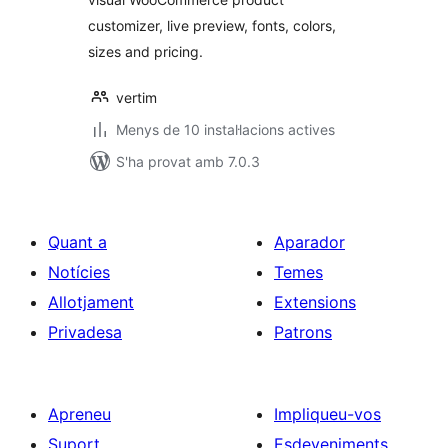
customizer, live preview, fonts, colors,
sizes and pricing.
vertim
Menys de 10 instal·lacions actives
S'ha provat amb 7.0.3
Quant a
Aparador
Notícies
Temes
Allotjament
Extensions
Privadesa
Patrons
Apreneu
Impliqueu-vos
Suport
Esdeveniments