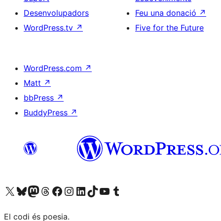
Desenvolupadors
Feu una donació
↗
WordPress.tv
↗
Five for the Future
WordPress.com
↗
Matt
↗
bbPress
↗
BuddyPress
↗
Visiteu el nostre compte X (abans Twitter)
Visiteu el nostre compte de Bluesky
Visiteu el nostre compte al Mastodon
Visiteu el nostre compte de Threads
Visiteu la nostra pàgina al Facebook
Visiteu el nostre compte d'Instagram
Visiteu el nostre compte de LinkedIn
Visiteu el nostre compte de TikTok
Visiteu el nostre canal al YouTube
Visiteu el nostre compte de Tumblr
El codi és poesia.