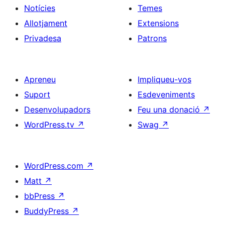
Notícies
Temes
Allotjament
Extensions
Privadesa
Patrons
Apreneu
Impliqueu-vos
Suport
Esdeveniments
Desenvolupadors
Feu una donació
↗
WordPress.tv
↗
Swag
↗
WordPress.com
↗
Matt
↗
bbPress
↗
BuddyPress
↗