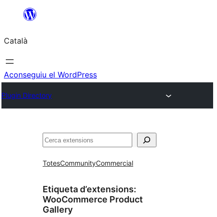
Vés
al
Català
contingut
Aconseguiu el WordPress
Plugin Directory
Cerca
Totes
Community
Commercial
Etiqueta d’extensions:
WooCommerce Product
Gallery