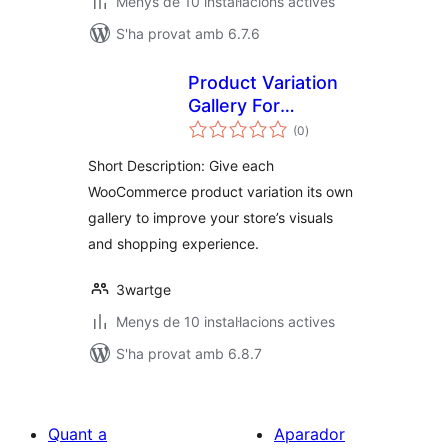
Menys de 10 instal·lacions actives
S'ha provat amb 6.7.6
Product Variation
Gallery For
puntuacions
WooCommerce
(0
)
totals
Short Description: Give each
WooCommerce product variation its own
gallery to improve your store’s visuals
and shopping experience.
3wartge
Menys de 10 instal·lacions actives
S'ha provat amb 6.8.7
Quant a
Aparador