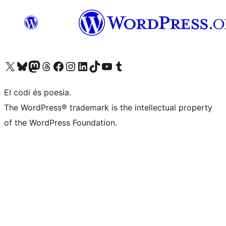
Visiteu el nostre compte X (abans Twitter)
Visiteu el nostre compte de Bluesky
Visiteu el nostre compte al Mastodon
Visiteu el nostre compte de Threads
Visiteu la nostra pàgina al Facebook
Visiteu el nostre compte d'Instagram
Visiteu el nostre compte de LinkedIn
Visiteu el nostre compte de TikTok
Visiteu el nostre canal al YouTube
Visiteu el nostre compte de Tumblr
El codi és poesia.
The WordPress® trademark is the intellectual property
of the WordPress Foundation.