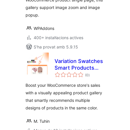
gallery support image zoom and image
popup.
WPAddons
400+ instal·lacions actives
S'ha provat amb 5.9.15
Variation Swatches
Smart Products
puntuacions
Gallery for
(0
)
totals
WooCommerce
Boost your WooCommerce store's sales
with a visually appealing product gallery
that smartly recommends multiple
designs of products in the same color.
M. Tuhin