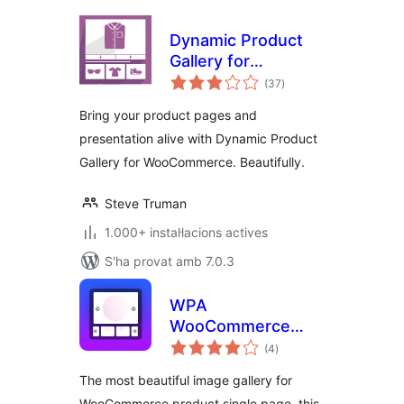
Dynamic Product
Gallery for
puntuacions
WooCommerce
(37
)
totals
Bring your product pages and
presentation alive with Dynamic Product
Gallery for WooCommerce. Beautifully.
Steve Truman
1.000+ instal·lacions actives
S'ha provat amb 7.0.3
WPA
WooCommerce
puntuacions
Product Gallery
(4
)
totals
Slider Lite
The most beautiful image gallery for
WooCommerce product single page, this