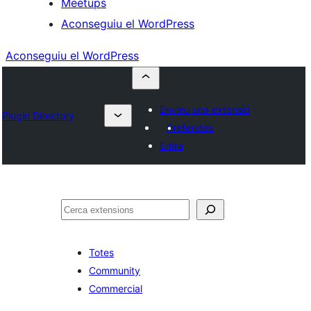
Meetups
Aconseguiu el WordPress
Aconseguiu el WordPress
Envieu una extensió
Plugin Directory
Preferides
Entra
Cerca
Totes
Community
Commercial