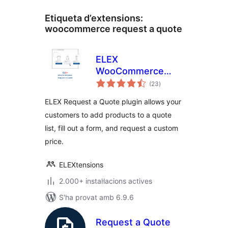
Etiqueta d’extensions:
woocommerce request a quote
ELEX
WooCommerce
puntuacions
Request a Quote
(23
)
totals
ELEX Request a Quote plugin allows your
customers to add products to a quote
list, fill out a form, and request a custom
price.
ELEXtensions
2.000+ instal·lacions actives
S'ha provat amb 6.9.6
Request a Quote