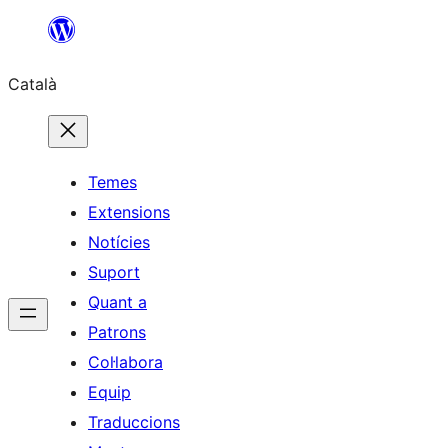
Vés
al
Català
contingut
Temes
Extensions
Notícies
Suport
Quant a
Patrons
Col·labora
Equip
Traduccions