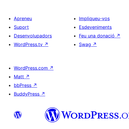
Apreneu
Impliqueu-vos
Suport
Esdeveniments
Desenvolupadors
Feu una donació
↗
WordPress.tv
↗
Swag
↗
WordPress.com
↗
Matt
↗
bbPress
↗
BuddyPress
↗