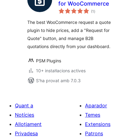
for WooCommerce
puntuacions
(1
)
totals
The best WooCommerce request a quote
plugin to hide prices, add a "Request for
Quote" button, and manage B2B
quotations directly from your dashboard.
PSM Plugins
10+ instal·lacions actives
S'ha provat amb 7.0.3
Quant a
Aparador
Notícies
Temes
Allotjament
Extensions
Privadesa
Patrons