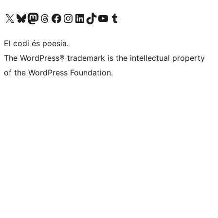
Visiteu el nostre compte X (abans Twitter)
Visiteu el nostre compte de Bluesky
Visiteu el nostre compte al Mastodon
Visiteu el nostre compte de Threads
Visiteu la nostra pàgina al Facebook
Visiteu el nostre compte d'Instagram
Visiteu el nostre compte de LinkedIn
Visiteu el nostre compte de TikTok
Visiteu el nostre canal al YouTube
Visiteu el nostre compte de Tumblr
El codi és poesia.
The WordPress® trademark is the intellectual property
of the WordPress Foundation.