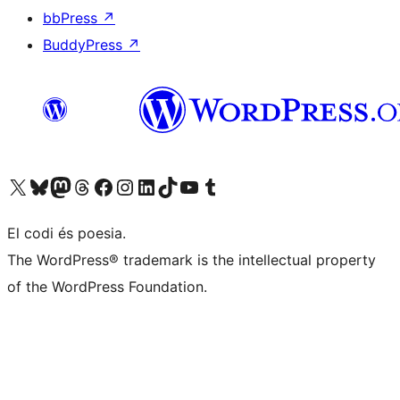
bbPress
↗
BuddyPress
↗
Visiteu el nostre compte X (abans Twitter)
Visiteu el nostre compte de Bluesky
Visiteu el nostre compte al Mastodon
Visiteu el nostre compte de Threads
Visiteu la nostra pàgina al Facebook
Visiteu el nostre compte d'Instagram
Visiteu el nostre compte de LinkedIn
Visiteu el nostre compte de TikTok
Visiteu el nostre canal al YouTube
Visiteu el nostre compte de Tumblr
El codi és poesia.
The WordPress® trademark is the intellectual property
of the WordPress Foundation.