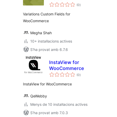
puntuacions
WooCommerce
(0
)
totals
Variations Custom Fields for
WooCommerce
Megha Shah
10+ instal·lacions actives
S'ha provat amb 6.7.6
InstaView for
WooCommerce
puntuacions
(0
)
totals
InstaView for WooCommerce
QeWebby
Menys de 10 instal·lacions actives
S'ha provat amb 7.0.3