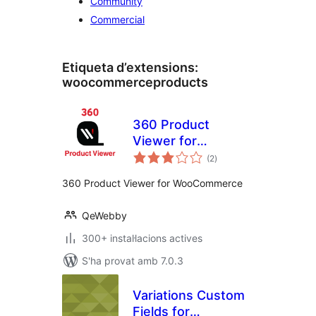
Community
Commercial
Etiqueta d’extensions:
woocommerceproducts
360 Product
Viewer for
puntuacions
WooCommerce
(2
)
totals
360 Product Viewer for WooCommerce
QeWebby
300+ instal·lacions actives
S'ha provat amb 7.0.3
Variations Custom
Fields for