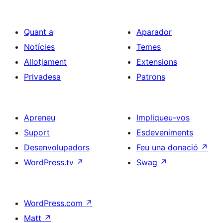
Quant a
Aparador
Notícies
Temes
Allotjament
Extensions
Privadesa
Patrons
Apreneu
Impliqueu-vos
Suport
Esdeveniments
Desenvolupadors
Feu una donació
↗
WordPress.tv
↗
Swag
↗
WordPress.com
↗
Matt
↗