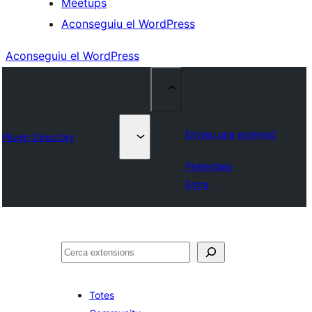
Meetups
Aconseguiu el WordPress
Aconseguiu el WordPress
Envieu una extensió
Plugin Directory
Preferides
Entra
Cerca
Totes