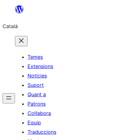
Vés
al
Català
contingut
Temes
Extensions
Notícies
Suport
Quant a
Patrons
Col·labora
Equip
Traduccions