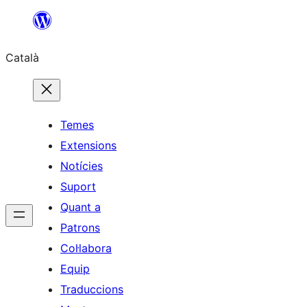
Vés
al
Català
contingut
Temes
Extensions
Notícies
Suport
Quant a
Patrons
Col·labora
Equip
Traduccions