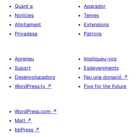
Quant a
Aparador
Notícies
Temes
Allotjament
Extensions
Privadesa
Patrons
Apreneu
Impliqueu-vos
Suport
Esdeveniments
Desenvolupadors
Feu una donació
↗
WordPress.tv
↗
Five for the Future
WordPress.com
↗
Matt
↗
bbPress
↗