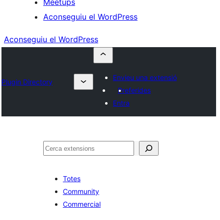
Meetups
Aconseguiu el WordPress
Aconseguiu el WordPress
Envieu una extensió
Plugin Directory
Preferides
Entra
Cerca
Totes
Community
Commercial