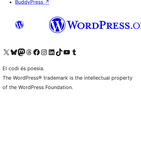
BuddyPress
↗
Visiteu el nostre compte X (abans Twitter)
Visiteu el nostre compte de Bluesky
Visiteu el nostre compte al Mastodon
Visiteu el nostre compte de Threads
Visiteu la nostra pàgina al Facebook
Visiteu el nostre compte d'Instagram
Visiteu el nostre compte de LinkedIn
Visiteu el nostre compte de TikTok
Visiteu el nostre canal al YouTube
Visiteu el nostre compte de Tumblr
El codi és poesia.
The WordPress® trademark is the intellectual property
of the WordPress Foundation.