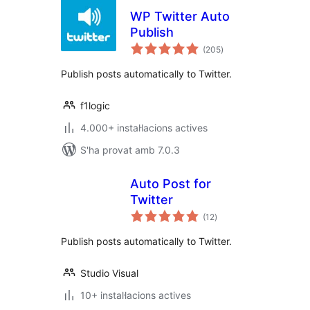
WP Twitter Auto
Publish
puntuacions
(205
)
totals
Publish posts automatically to Twitter.
f1logic
4.000+ instal·lacions actives
S'ha provat amb 7.0.3
Auto Post for
Twitter
puntuacions
(12
)
totals
Publish posts automatically to Twitter.
Studio Visual
10+ instal·lacions actives