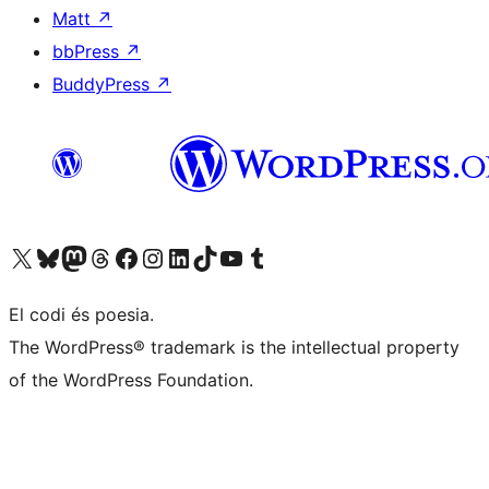
Matt
↗
bbPress
↗
BuddyPress
↗
Visiteu el nostre compte X (abans Twitter)
Visiteu el nostre compte de Bluesky
Visiteu el nostre compte al Mastodon
Visiteu el nostre compte de Threads
Visiteu la nostra pàgina al Facebook
Visiteu el nostre compte d'Instagram
Visiteu el nostre compte de LinkedIn
Visiteu el nostre compte de TikTok
Visiteu el nostre canal al YouTube
Visiteu el nostre compte de Tumblr
El codi és poesia.
The WordPress® trademark is the intellectual property
of the WordPress Foundation.