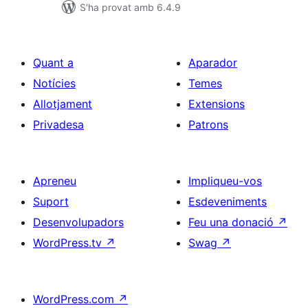
S'ha provat amb 6.4.9
Quant a
Aparador
Notícies
Temes
Allotjament
Extensions
Privadesa
Patrons
Apreneu
Impliqueu-vos
Suport
Esdeveniments
Desenvolupadors
Feu una donació
↗
WordPress.tv
↗
Swag
↗
WordPress.com
↗