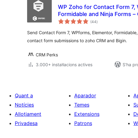
WP Zoho for Contact Form 7,
Formidable and Ninja Forms –
puntuacions
(44
)
totals
Send Contact Form 7, WPforms, Elementor, Formidable,
contact form submissions to zoho CRM and Bigin.
CRM Perks
3.000+ instal·lacions actives
S'ha pr
Quant a
Aparador
A
Notícies
Temes
S
Allotjament
Extensions
D
Privadesa
Patrons
W