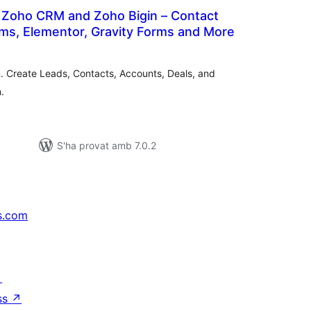
r Zoho CRM and Zoho Bigin – Contact
ms, Elementor, Gravity Forms and More
untuacions
tals
 Create Leads, Contacts, Accounts, Deals, and
.
S'ha provat amb 7.0.2
s.com
↗
ss
↗