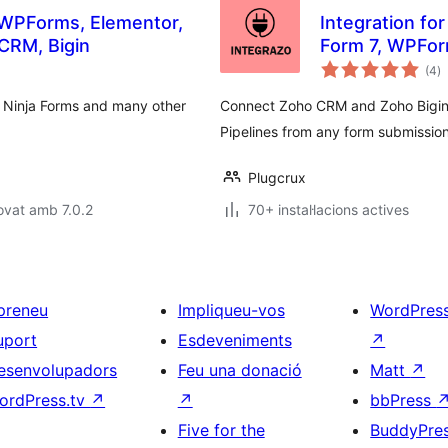
 WPForms, Elementor,
Integration fo
 CRM, Bigin
Form 7, WPFor
p
(4
)
to
 Ninja Forms and many other
Connect Zoho CRM and Zoho Bigin.
Pipelines from any form submission
Plugcrux
ovat amb 7.0.2
70+ instal·lacions actives
preneu
Impliqueu-vos
WordPres
uport
Esdeveniments
↗
esenvolupadors
Feu una donació
Matt
↗
ordPress.tv
↗
↗
bbPress
Five for the
BuddyPre