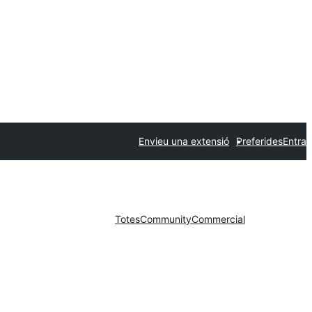
Envieu una extensió
Preferides
Entra
Totes
Community
Commercial