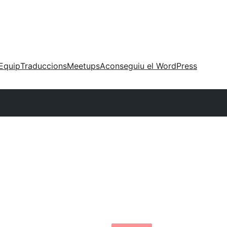
Equip
Traduccions
Meetups
Aconseguiu el WordPress