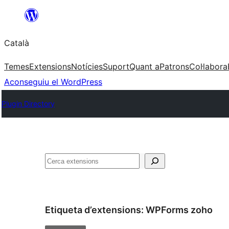
Vés
al
Català
contingut
Temes
Extensions
Notícies
Suport
Quant a
Patrons
Col·labora
Aconseguiu el WordPress
Plugin Directory
Cerca
Etiqueta d’extensions:
WPForms zoho