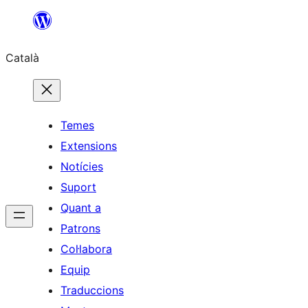
Vés
al
Català
contingut
Temes
Extensions
Notícies
Suport
Quant a
Patrons
Col·labora
Equip
Traduccions