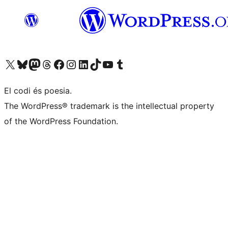
Visiteu el nostre compte X (abans Twitter)
Visiteu el nostre compte de Bluesky
Visiteu el nostre compte al Mastodon
Visiteu el nostre compte de Threads
Visiteu la nostra pàgina al Facebook
Visiteu el nostre compte d'Instagram
Visiteu el nostre compte de LinkedIn
Visiteu el nostre compte de TikTok
Visiteu el nostre canal al YouTube
Visiteu el nostre compte de Tumblr
El codi és poesia.
The WordPress® trademark is the intellectual property
of the WordPress Foundation.