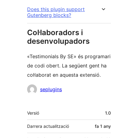
Does this plugin support
Gutenberg blocks?
Col·laboradors i
desenvolupadors
«Testimonials By SE» és programari
de codi obert. La següent gent ha
col·laborat en aquesta extensió.
Col·laboradors
seplugins
Meta
Versió
1.0
Darrera actualització
fa
1 any