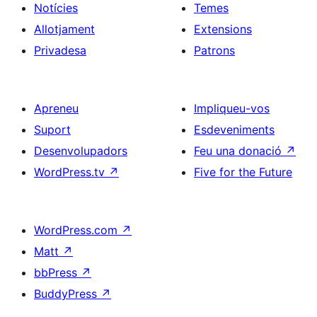
Notícies
Temes
Allotjament
Extensions
Privadesa
Patrons
Apreneu
Impliqueu-vos
Suport
Esdeveniments
Desenvolupadors
Feu una donació
↗
WordPress.tv
↗
Five for the Future
WordPress.com
↗
Matt
↗
bbPress
↗
BuddyPress
↗