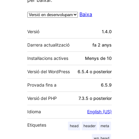
Baixa
Meta
Versió
1.4.0
Darrera actualització
fa
2 anys
Instal·lacions actives
Menys de 10
Versió del WordPress
6.5.4 o posterior
Provada fins a
6.5.9
Versió del PHP
7.3.5 o posterior
Idioma
English (US)
Etiquetes
head
header
meta
wp_head