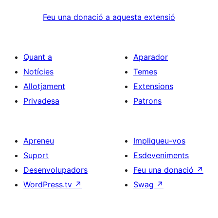
Feu una donació a aquesta extensió
Quant a
Aparador
Notícies
Temes
Allotjament
Extensions
Privadesa
Patrons
Apreneu
Impliqueu-vos
Suport
Esdeveniments
Desenvolupadors
Feu una donació
↗
WordPress.tv
↗
Swag
↗