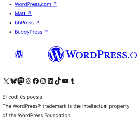
WordPress.com
↗
Matt
↗
bbPress
↗
BuddyPress
↗
Visiteu el nostre compte X (abans Twitter)
Visiteu el nostre compte de Bluesky
Visiteu el nostre compte al Mastodon
Visiteu el nostre compte de Threads
Visiteu la nostra pàgina al Facebook
Visiteu el nostre compte d'Instagram
Visiteu el nostre compte de LinkedIn
Visiteu el nostre compte de TikTok
Visiteu el nostre canal al YouTube
Visiteu el nostre compte de Tumblr
El codi és poesia.
The WordPress® trademark is the intellectual property
of the WordPress Foundation.