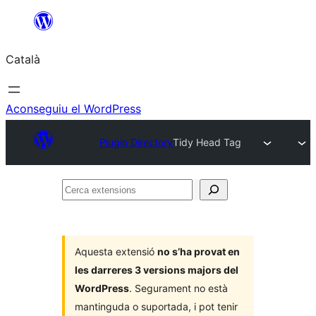
Vés
al
Català
contingut
Aconseguiu el WordPress
Plugin Directory
Tidy Head Tag
Cerca
extensions
Aquesta extensió
no s’ha provat en
les darreres 3 versions majors del
WordPress
. Segurament no està
mantinguda o suportada, i pot tenir