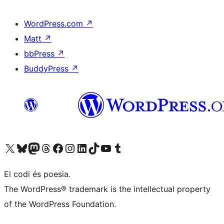
WordPress.com
↗
Matt
↗
bbPress
↗
BuddyPress
↗
Visiteu el nostre compte X (abans Twitter)
Visiteu el nostre compte de Bluesky
Visiteu el nostre compte al Mastodon
Visiteu el nostre compte de Threads
Visiteu la nostra pàgina al Facebook
Visiteu el nostre compte d'Instagram
Visiteu el nostre compte de LinkedIn
Visiteu el nostre compte de TikTok
Visiteu el nostre canal al YouTube
Visiteu el nostre compte de Tumblr
El codi és poesia.
The WordPress® trademark is the intellectual property
of the WordPress Foundation.