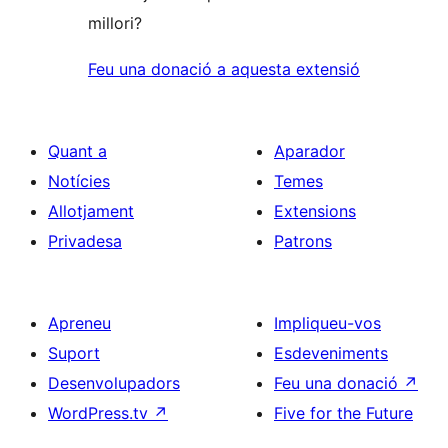
millori?
Feu una donació a aquesta extensió
Quant a
Aparador
Notícies
Temes
Allotjament
Extensions
Privadesa
Patrons
Apreneu
Impliqueu-vos
Suport
Esdeveniments
Desenvolupadors
Feu una donació
↗
WordPress.tv
↗
Five for the Future