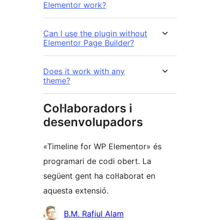
Elementor work?
Can I use the plugin without
Elementor Page Builder?
Does it work with any
theme?
Col·laboradors i
desenvolupadors
«Timeline for WP Elementor» és
programari de codi obert. La
següent gent ha col·laborat en
aquesta extensió.
Col·laboradors
B.M. Rafiul Alam