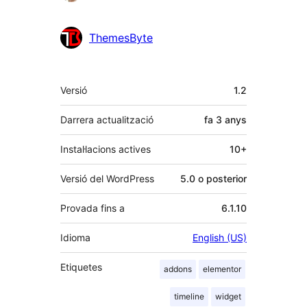
ThemesByte
Meta
Versió
1.2
Darrera actualització
fa
3 anys
Instal·lacions actives
10+
Versió del WordPress
5.0 o posterior
Provada fins a
6.1.10
Idioma
English (US)
Etiquetes
addons
elementor
timeline
widget