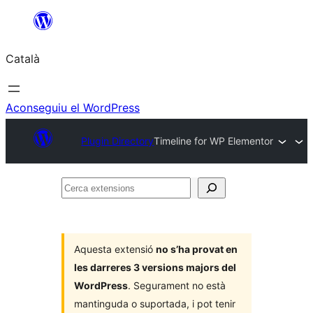
Vés
al
Català
contingut
Aconseguiu el WordPress
Plugin Directory
Timeline for WP Elementor
Cerca
extensions
Aquesta extensió
no s’ha provat en
les darreres 3 versions majors del
WordPress
. Segurament no està
mantinguda o suportada, i pot tenir