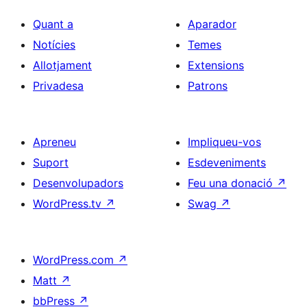
Quant a
Aparador
Notícies
Temes
Allotjament
Extensions
Privadesa
Patrons
Apreneu
Impliqueu-vos
Suport
Esdeveniments
Desenvolupadors
Feu una donació
↗
WordPress.tv
↗
Swag
↗
WordPress.com
↗
Matt
↗
bbPress
↗