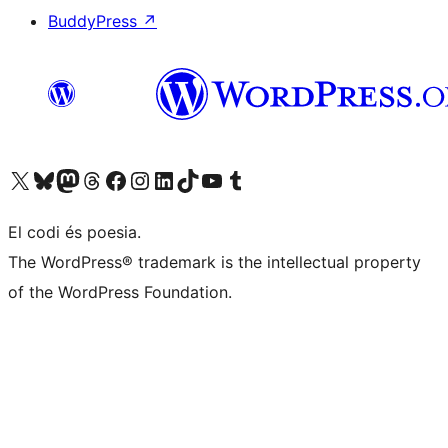
BuddyPress
↗
Visiteu el nostre compte X (abans Twitter)
Visiteu el nostre compte de Bluesky
Visiteu el nostre compte al Mastodon
Visiteu el nostre compte de Threads
Visiteu la nostra pàgina al Facebook
Visiteu el nostre compte d'Instagram
Visiteu el nostre compte de LinkedIn
Visiteu el nostre compte de TikTok
Visiteu el nostre canal al YouTube
Visiteu el nostre compte de Tumblr
El codi és poesia.
The WordPress® trademark is the intellectual property
of the WordPress Foundation.