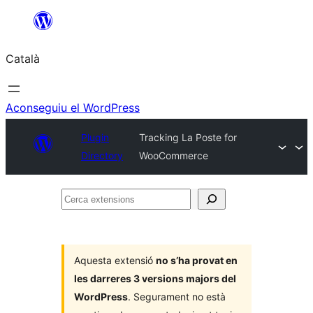
Vés
al
Català
contingut
Aconseguiu el WordPress
Plugin
Tracking La Poste for
Directory
WooCommerce
Cerca
extensions
Aquesta extensió
no s’ha provat en
les darreres 3 versions majors del
WordPress
. Segurament no està