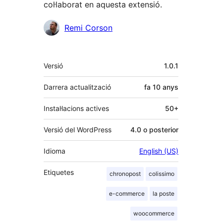
col·laborat en aquesta extensió.
Col·laboradors
Remi Corson
Meta
Versió
1.0.1
Darrera actualització
fa
10 anys
Instal·lacions actives
50+
Versió del WordPress
4.0 o posterior
Idioma
English (US)
Etiquetes
chronopost
colissimo
e-commerce
la poste
woocommerce