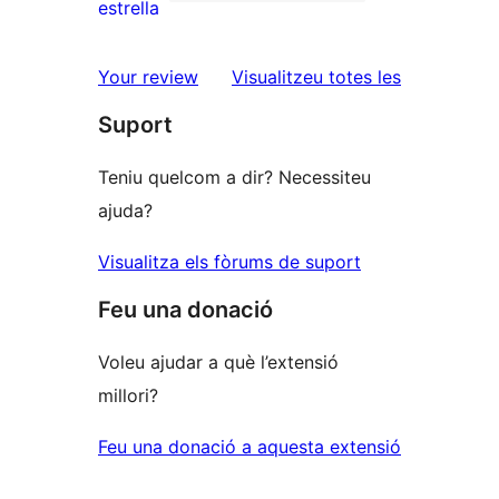
de
0
estrella
2
valoracions
estrelles
de
ressenyes
Your review
Visualitzeu totes les
1
Suport
estrelles
Teniu quelcom a dir? Necessiteu
ajuda?
Visualitza els fòrums de suport
Feu una donació
Voleu ajudar a què l’extensió
millori?
Feu una donació a aquesta extensió