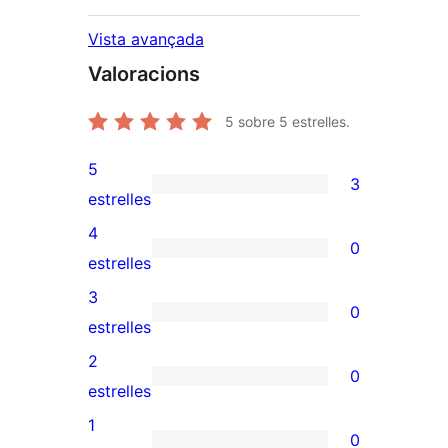
Vista avançada
Valoracions
5
sobre 5 estrelles.
5
3
3
estrelles
valoracions
4
0
de
0
estrelles
5
valoracions
3
0
estrelles
de
0
estrelles
4
valoracions
2
0
estrelles
de
0
estrelles
3
valoracions
1
0
estrelles