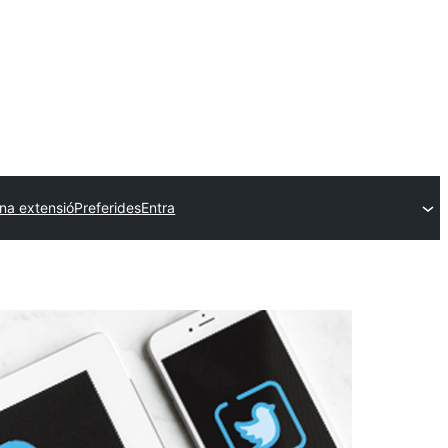
na extensió
Preferides
Entra