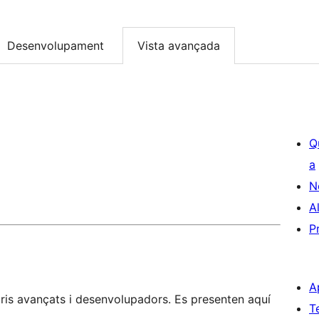
Desenvolupament
Vista avançada
Q
a
N
A
P
A
is avançats i desenvolupadors. Es presenten aquí
T