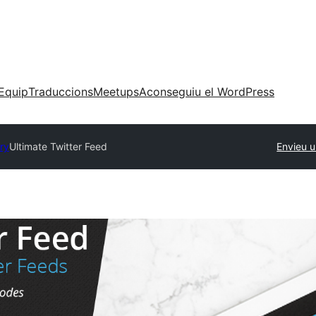
Equip
Traduccions
Meetups
Aconseguiu el WordPress
ry
Ultimate Twitter Feed
Envieu u