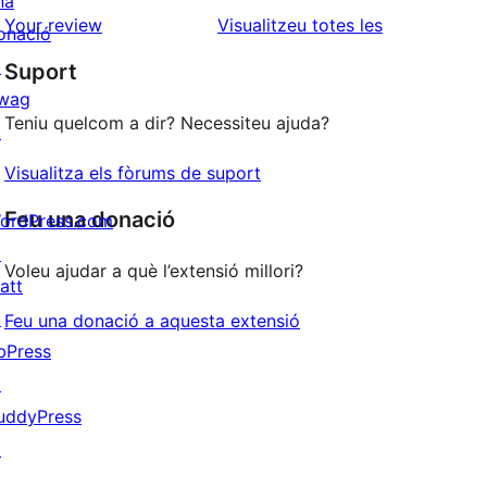
na
estrelles
de
ressenyes
Your review
Visualitzeu totes les
onació
1
↗
Suport
estrelles
wag
Teniu quelcom a dir? Necessiteu ajuda?
↗
Visualitza els fòrums de suport
Feu una donació
ordPress.com
↗
Voleu ajudar a què l’extensió millori?
att
↗
Feu una donació a aquesta extensió
bPress
↗
uddyPress
↗