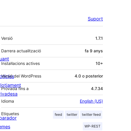
Suport
Meta
Versió
1.7.1
Darrera actualització
fa
9 anys
uant
Instal·lacions actives
10+
otícies
Versió del WordPress
4.0 o posterior
llotjament
Provada fins a
4.7.34
rivadesa
Idioma
English (US)
Etiquetes
feed
twitter
twitter feed
parador
emes
WP-REST