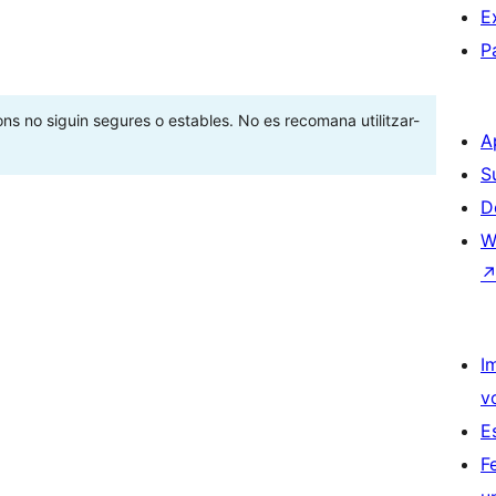
E
P
ons no siguin segures o estables. No es recomana utilitzar-
A
S
D
W
I
v
E
F