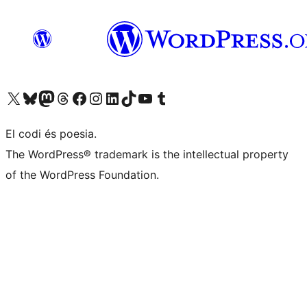
Visiteu el nostre compte X (abans Twitter)
Visiteu el nostre compte de Bluesky
Visiteu el nostre compte al Mastodon
Visiteu el nostre compte de Threads
Visiteu la nostra pàgina al Facebook
Visiteu el nostre compte d'Instagram
Visiteu el nostre compte de LinkedIn
Visiteu el nostre compte de TikTok
Visiteu el nostre canal al YouTube
Visiteu el nostre compte de Tumblr
El codi és poesia.
The WordPress® trademark is the intellectual property
of the WordPress Foundation.