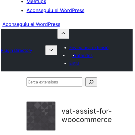
Meetups
Aconseguiu el WordPress
Aconseguiu el WordPress
Envieu una extensió
Plugin Directory
Preferides
Entra
Cerca
extensions
vat-assist-for-
woocommerce