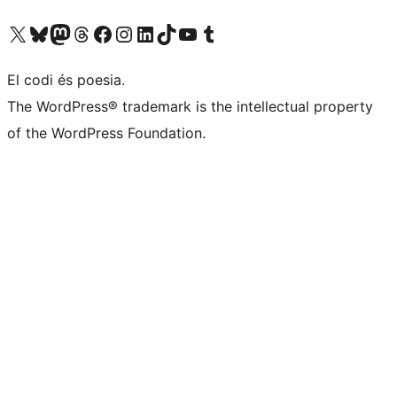
Visiteu el nostre compte X (abans Twitter)
Visiteu el nostre compte de Bluesky
Visiteu el nostre compte al Mastodon
Visiteu el nostre compte de Threads
Visiteu la nostra pàgina al Facebook
Visiteu el nostre compte d'Instagram
Visiteu el nostre compte de LinkedIn
Visiteu el nostre compte de TikTok
Visiteu el nostre canal al YouTube
Visiteu el nostre compte de Tumblr
El codi és poesia.
The WordPress® trademark is the intellectual property
of the WordPress Foundation.