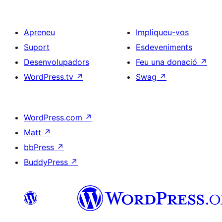
Apreneu
Impliqueu-vos
Suport
Esdeveniments
Desenvolupadors
Feu una donació
↗
WordPress.tv
↗
Swag
↗
WordPress.com
↗
Matt
↗
bbPress
↗
BuddyPress
↗