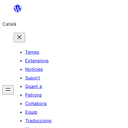
Vés
al
Català
contingut
Temes
Extensions
Notícies
Suport
Quant a
Patrons
Col·labora
Equip
Traduccions