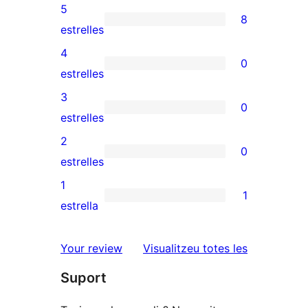
5
8
8
estrelles
valoracions
4
0
de
0
estrelles
5
valoracions
3
0
estrelles
de
0
estrelles
4
valoracions
2
0
estrelles
de
0
estrelles
3
valoracions
1
1
estrelles
de
1
estrella
2
valoració
estrelles
de
ressenyes
Your review
Visualitzeu totes les
1
Suport
estrelles