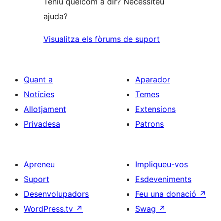
Teniu quelcom a dir? Necessiteu
ajuda?
Visualitza els fòrums de suport
Quant a
Aparador
Notícies
Temes
Allotjament
Extensions
Privadesa
Patrons
Apreneu
Impliqueu-vos
Suport
Esdeveniments
Desenvolupadors
Feu una donació
↗
WordPress.tv
↗
Swag
↗