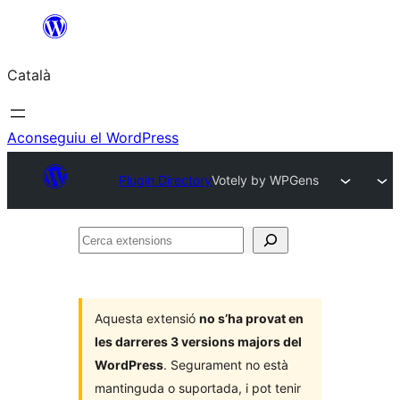
Vés
al
Català
contingut
Aconseguiu el WordPress
Plugin Directory
Votely by WPGens
Cerca
extensions
Aquesta extensió
no s’ha provat en
les darreres 3 versions majors del
WordPress
. Segurament no està
mantinguda o suportada, i pot tenir