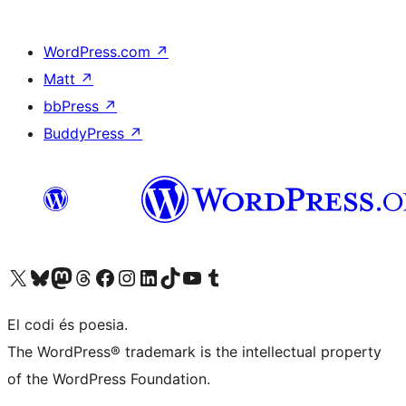
WordPress.com
↗
Matt
↗
bbPress
↗
BuddyPress
↗
Visiteu el nostre compte X (abans Twitter)
Visiteu el nostre compte de Bluesky
Visiteu el nostre compte al Mastodon
Visiteu el nostre compte de Threads
Visiteu la nostra pàgina al Facebook
Visiteu el nostre compte d'Instagram
Visiteu el nostre compte de LinkedIn
Visiteu el nostre compte de TikTok
Visiteu el nostre canal al YouTube
Visiteu el nostre compte de Tumblr
El codi és poesia.
The WordPress® trademark is the intellectual property
of the WordPress Foundation.