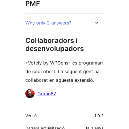
PMF
Why only 2 answers?
Col·laboradors i
desenvolupadors
«Votely by WPGens» és programari
de codi obert. La següent gent ha
col·laborat en aquesta extensió.
Col·laboradors
Goran87
Meta
Versió
1.0.2
Darrera actualització
fa
3 anys