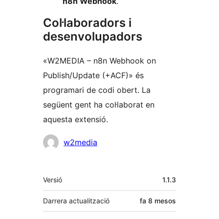
n8n Webhook
.
Col·laboradors i
desenvolupadors
«W2MEDIA – n8n Webhook on
Publish/Update (+ACF)» és
programari de codi obert. La
següent gent ha col·laborat en
aquesta extensió.
Col·laboradors
w2media
Meta
Versió
1.1.3
Darrera actualització
fa
8 mesos