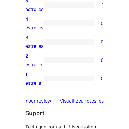
5
1
1
estrelles
valoració
4
0
de
0
estrelles
5
valoracions
3
0
estrelles
de
0
estrelles
4
valoracions
2
0
estrelles
de
0
estrelles
3
valoracions
1
0
estrelles
de
0
estrella
2
valoracions
estrelles
de
ressenyes
Your review
Visualitzeu totes les
1
Suport
estrelles
Teniu quelcom a dir? Necessiteu