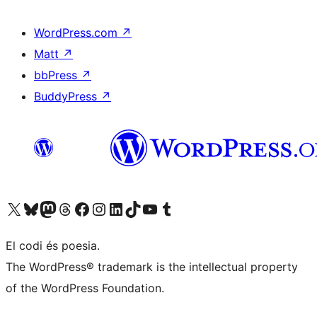
WordPress.com
↗
Matt
↗
bbPress
↗
BuddyPress
↗
Visiteu el nostre compte X (abans Twitter)
Visiteu el nostre compte de Bluesky
Visiteu el nostre compte al Mastodon
Visiteu el nostre compte de Threads
Visiteu la nostra pàgina al Facebook
Visiteu el nostre compte d'Instagram
Visiteu el nostre compte de LinkedIn
Visiteu el nostre compte de TikTok
Visiteu el nostre canal al YouTube
Visiteu el nostre compte de Tumblr
El codi és poesia.
The WordPress® trademark is the intellectual property
of the WordPress Foundation.