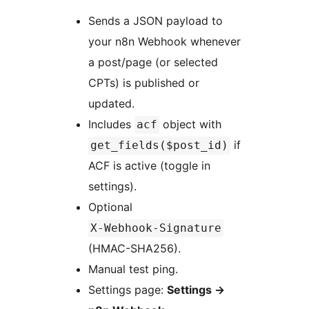
Sends a JSON payload to
your n8n Webhook whenever
a post/page (or selected
CPTs) is published or
updated.
Includes
object with
acf
if
get_fields($post_id)
ACF is active (toggle in
settings).
Optional
X-Webhook-Signature
(HMAC-SHA256).
Manual test ping.
Settings page:
Settings
→