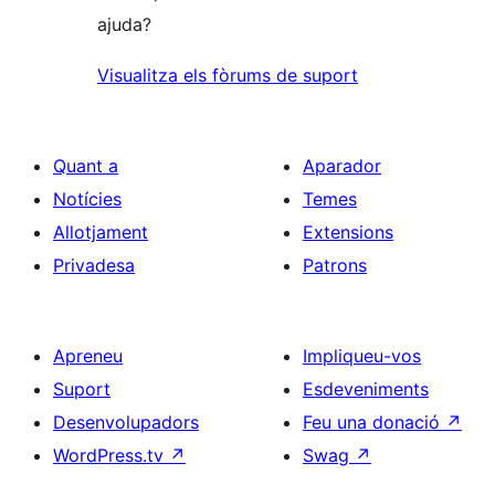
ajuda?
Visualitza els fòrums de suport
Quant a
Aparador
Notícies
Temes
Allotjament
Extensions
Privadesa
Patrons
Apreneu
Impliqueu-vos
Suport
Esdeveniments
Desenvolupadors
Feu una donació
↗
WordPress.tv
↗
Swag
↗