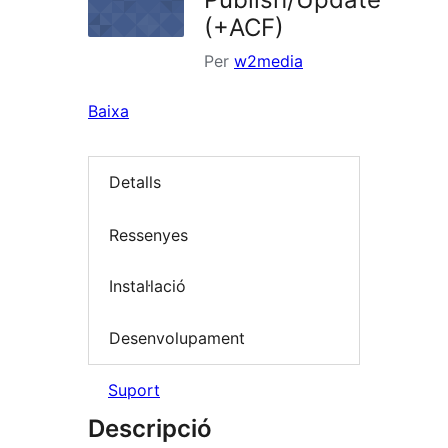
(+ACF)
Per
w2media
Baixa
Detalls
Ressenyes
Instal·lació
Desenvolupament
Suport
Descripció