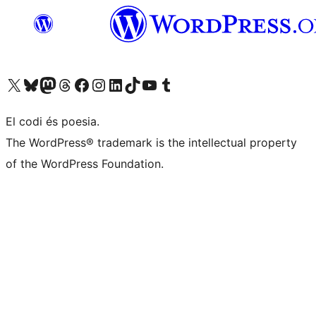
Visiteu el nostre compte X (abans Twitter)
Visiteu el nostre compte de Bluesky
Visiteu el nostre compte al Mastodon
Visiteu el nostre compte de Threads
Visiteu la nostra pàgina al Facebook
Visiteu el nostre compte d'Instagram
Visiteu el nostre compte de LinkedIn
Visiteu el nostre compte de TikTok
Visiteu el nostre canal al YouTube
Visiteu el nostre compte de Tumblr
El codi és poesia.
The WordPress® trademark is the intellectual property
of the WordPress Foundation.