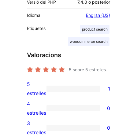
Versió del PHP
7.4.0 o posterior
Idioma
English (US)
Etiquetes
product search
woocommerce search
Valoracions
5
sobre 5 estrelles.
5
1
1
estrelles
valoració
4
0
de
0
estrelles
5
valoracions
3
0
estrelles
de
0
estrelles