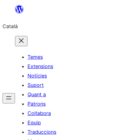
Vés
al
Català
contingut
Temes
Extensions
Notícies
Suport
Quant a
Patrons
Col·labora
Equip
Traduccions