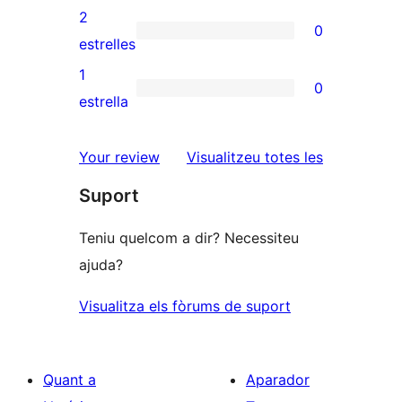
4
valoracions
2
0
estrelles
de
0
estrelles
3
valoracions
1
0
estrelles
de
0
estrella
2
valoracions
estrelles
de
ressenyes
Your review
Visualitzeu totes les
1
Suport
estrelles
Teniu quelcom a dir? Necessiteu
ajuda?
Visualitza els fòrums de suport
Quant a
Aparador