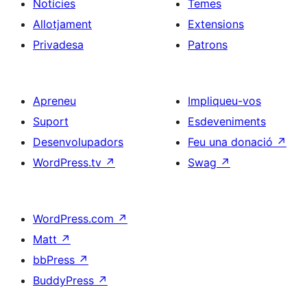
Notícies
Temes
Allotjament
Extensions
Privadesa
Patrons
Apreneu
Impliqueu-vos
Suport
Esdeveniments
Desenvolupadors
Feu una donació
↗
WordPress.tv
↗
Swag
↗
WordPress.com
↗
Matt
↗
bbPress
↗
BuddyPress
↗