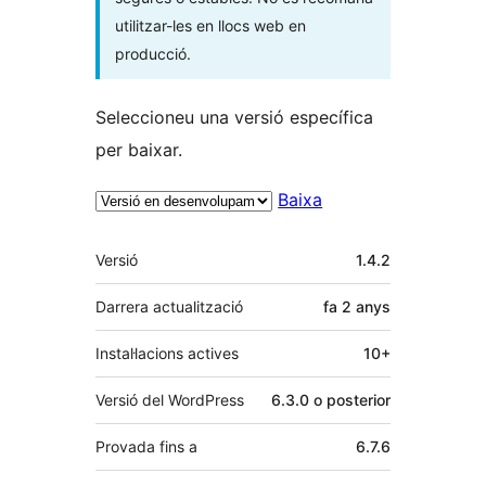
utilitzar-les en llocs web en
producció.
Seleccioneu una versió específica
per baixar.
Baixa
Meta
Versió
1.4.2
Darrera actualització
fa
2 anys
Instal·lacions actives
10+
Versió del WordPress
6.3.0 o posterior
Provada fins a
6.7.6