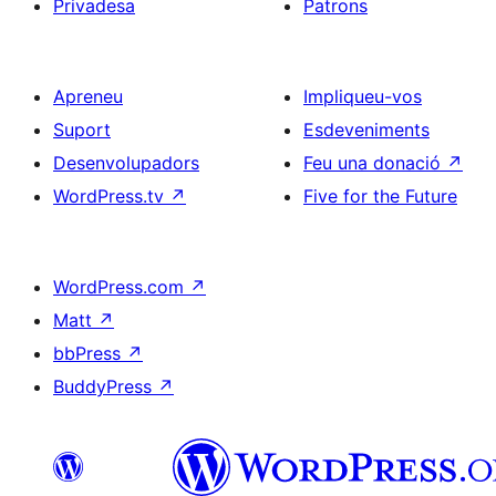
Privadesa
Patrons
Apreneu
Impliqueu-vos
Suport
Esdeveniments
Desenvolupadors
Feu una donació
↗
WordPress.tv
↗
Five for the Future
WordPress.com
↗
Matt
↗
bbPress
↗
BuddyPress
↗