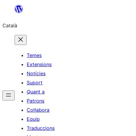
Vés
al
Català
contingut
Temes
Extensions
Notícies
Suport
Quant a
Patrons
Col·labora
Equip
Traduccions