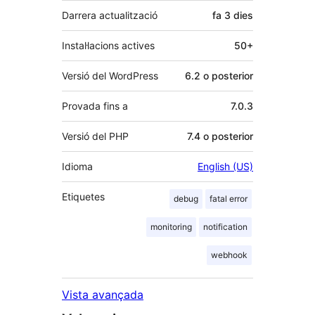
Darrera actualització
fa
3 dies
Instal·lacions actives
50+
Versió del WordPress
6.2 o posterior
Provada fins a
7.0.3
Versió del PHP
7.4 o posterior
Idioma
English (US)
Etiquetes
debug
fatal error
monitoring
notification
webhook
Vista avançada