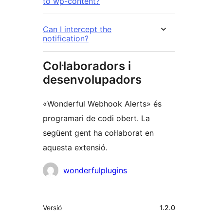
to wp-content?
Can I intercept the
notification?
Col·laboradors i
desenvolupadors
«Wonderful Webhook Alerts» és
programari de codi obert. La
següent gent ha col·laborat en
aquesta extensió.
Col·laboradors
wonderfulplugins
Meta
Versió
1.2.0