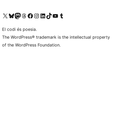
Visiteu el nostre compte X (abans Twitter)
Visiteu el nostre compte de Bluesky
Visiteu el nostre compte al Mastodon
Visiteu el nostre compte de Threads
Visiteu la nostra pàgina al Facebook
Visiteu el nostre compte d'Instagram
Visiteu el nostre compte de LinkedIn
Visiteu el nostre compte de TikTok
Visiteu el nostre canal al YouTube
Visiteu el nostre compte de Tumblr
El codi és poesia.
The WordPress® trademark is the intellectual property
of the WordPress Foundation.