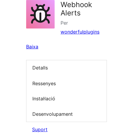
Webhook
Alerts
Per
wonderfulplugins
Baixa
Detalls
Ressenyes
Instal·lació
Desenvolupament
Suport