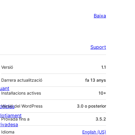
Baixa
Suport
Meta
Versió
1.1
Darrera actualització
fa
13 anys
uant
Instal·lacions actives
10+
otícies
Versió del WordPress
3.0 o posterior
llotjament
Provada fins a
3.5.2
rivadesa
Idioma
English (US)