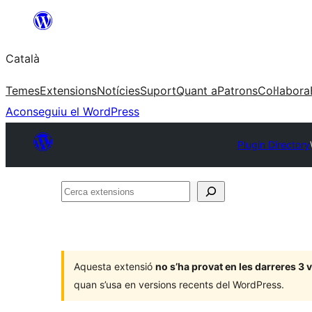
Vés
al
Català
contingut
Temes
Extensions
Notícies
Suport
Quant a
Patrons
Col·labora
Aconseguiu el WordPress
Plugin Directory
Cerca
extensions
Aquesta extensió
no s’ha provat en les darreres 3
quan s’usa en versions recents del WordPress.