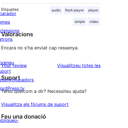
Etiquetes
audio
flash player
player
parador
emes
simple
video
xtensions
Valoracions
atrons
Encara no s'ha enviat cap ressenya.
preneu
ressenyes
Your review
Visualitzeu totes les
uport
Suport
esenvolupadors
ordPress.tv
Teniu quelcom a dir? Necessiteu ajuda?
↗
Visualitza els fòrums de suport
Feu una donació
mpliqueu-