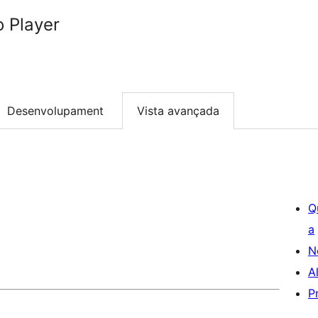
 Player
Desenvolupament
Vista avançada
Q
a
N
A
P