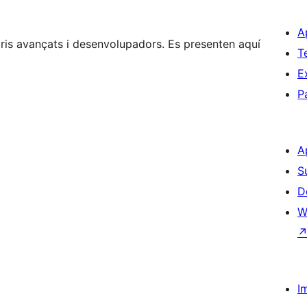
A
is avançats i desenvolupadors. Es presenten aquí
T
E
P
A
S
D
W
I