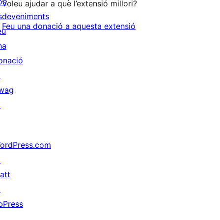
os
Voleu ajudar a què l’extensió millori?
sdeveniments
Feu una donació a aquesta extensió
eu
na
onació
↗
wag
↗
ordPress.com
↗
att
↗
bPress
↗