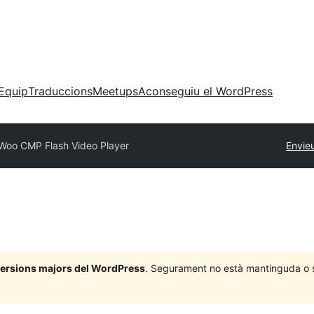
Equip
Traduccions
Meetups
Aconseguiu el WordPress
Woo CMP Flash Video Player
Envie
 versions majors del WordPress
. Segurament no està mantinguda o su