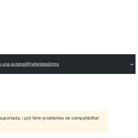
u una extensió
Preferides
Entra
portada, i pot tenir problemes de compatibilitat