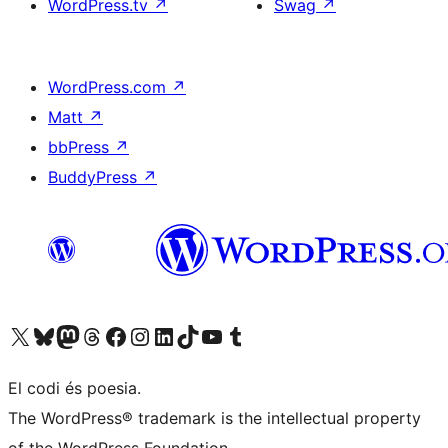
WordPress.tv
↗
Swag
↗
WordPress.com
↗
Matt
↗
bbPress
↗
BuddyPress
↗
Visiteu el nostre compte X (abans Twitter)
Visiteu el nostre compte de Bluesky
Visiteu el nostre compte al Mastodon
Visiteu el nostre compte de Threads
Visiteu la nostra pàgina al Facebook
Visiteu el nostre compte d'Instagram
Visiteu el nostre compte de LinkedIn
Visiteu el nostre compte de TikTok
Visiteu el nostre canal al YouTube
Visiteu el nostre compte de Tumblr
El codi és poesia.
The WordPress® trademark is the intellectual property
of the WordPress Foundation.