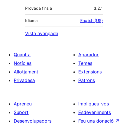
Provada fins a
3.2.1
Idioma
English (US)
Vista avançada
Quant a
Aparador
Notícies
Temes
Allotjament
Extensions
Privadesa
Patrons
Apreneu
Impliqueu-vos
Suport
Esdeveniments
Desenvolupadors
Feu una donació
↗