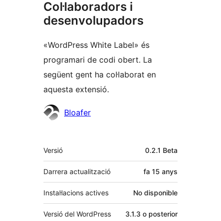
Col·laboradors i
desenvolupadors
«WordPress White Label» és
programari de codi obert. La
següent gent ha col·laborat en
aquesta extensió.
Col·laboradors
Bloafer
Meta
Versió
0.2.1 Beta
Darrera actualització
fa
15 anys
Instal·lacions actives
No disponible
Versió del WordPress
3.1.3 o posterior