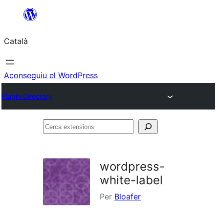
Vés
al
Català
contingut
Aconseguiu el WordPress
Plugin Directory
Cerca
extensions
wordpress-
white-label
Per
Bloafer