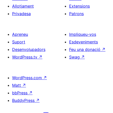
Allotjament
Extensions
Privadesa
Patrons
Apreneu
Impliqueu-vos
Suport
Esdeveniments
Desenvolupadors
Feu una donació
↗
WordPress.tv
↗
Swag
↗
WordPress.com
↗
Matt
↗
bbPress
↗
BuddyPress
↗