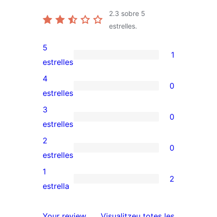
2.3
sobre 5
estrelles.
5
1
1
estrelles
valoració
4
0
de
0
estrelles
5
valoracions
3
0
estrelles
de
0
estrelles
4
valoracions
2
0
estrelles
de
0
estrelles
3
valoracions
1
2
estrelles
de
2
estrella
2
valoracions
estrelles
de
ressenyes
Your review
Visualitzeu totes les