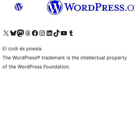
Visiteu el nostre compte X (abans Twitter)
Visiteu el nostre compte de Bluesky
Visiteu el nostre compte al Mastodon
Visiteu el nostre compte de Threads
Visiteu la nostra pàgina al Facebook
Visiteu el nostre compte d'Instagram
Visiteu el nostre compte de LinkedIn
Visiteu el nostre compte de TikTok
Visiteu el nostre canal al YouTube
Visiteu el nostre compte de Tumblr
El codi és poesia.
The WordPress® trademark is the intellectual property
of the WordPress Foundation.