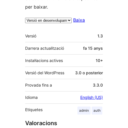
per baixar.
Baixa
Meta
Versió
1.3
Darrera actualització
fa
15 anys
Instal·lacions actives
10+
Versió del WordPress
3.0 o posterior
Provada fins a
3.3.0
Idioma
English (US)
Etiquetes
admin
auth
Valoracions