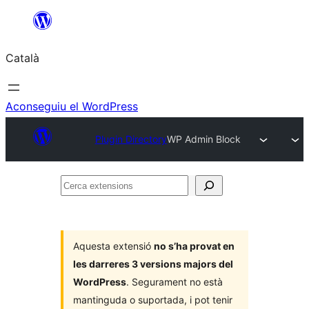
Vés
al
Català
contingut
Aconseguiu el WordPress
Plugin Directory
WP Admin Block
Cerca
extensions
Aquesta extensió
no s’ha provat en
les darreres 3 versions majors del
WordPress
. Segurament no està
mantinguda o suportada, i pot tenir