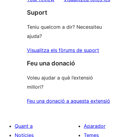
1
Suport
estrelles
Teniu quelcom a dir? Necessiteu
ajuda?
Visualitza els fòrums de suport
Feu una donació
Voleu ajudar a què l’extensió
millori?
Feu una donació a aquesta extensió
Quant a
Aparador
Notícies
Temes