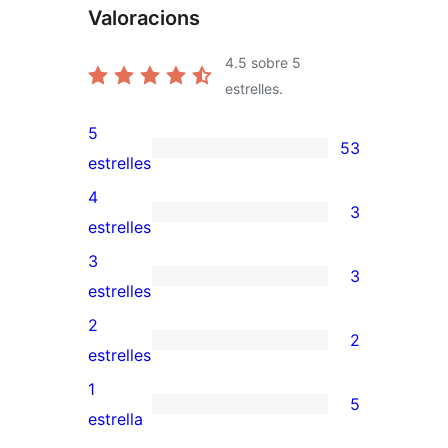
Valoracions
4.5
sobre 5
estrelles.
5
53
53
estrelles
valoracions
4
3
de
3
estrelles
5
valoracions
3
3
estrelles
de
3
estrelles
4
valoracions
2
2
estrelles
de
2
estrelles
3
valoracions
1
5
estrelles
de
5
estrella
2
valoracions