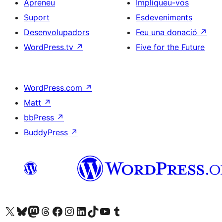
Apreneu
Impliqueu-vos
Suport
Esdeveniments
Desenvolupadors
Feu una donació
↗
WordPress.tv
↗
Five for the Future
WordPress.com
↗
Matt
↗
bbPress
↗
BuddyPress
↗
Visiteu el nostre compte X (abans Twitter)
Visiteu el nostre compte de Bluesky
Visiteu el nostre compte al Mastodon
Visiteu el nostre compte de Threads
Visiteu la nostra pàgina al Facebook
Visiteu el nostre compte d'Instagram
Visiteu el nostre compte de LinkedIn
Visiteu el nostre compte de TikTok
Visiteu el nostre canal al YouTube
Visiteu el nostre compte de Tumblr