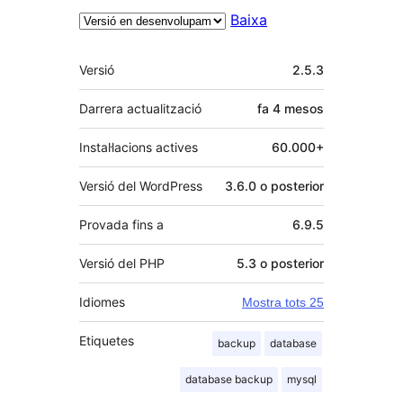
Baixa
Meta
Versió
2.5.3
Darrera actualització
fa
4 mesos
Instal·lacions actives
60.000+
Versió del WordPress
3.6.0 o posterior
Provada fins a
6.9.5
Versió del PHP
5.3 o posterior
Idiomes
Mostra tots 25
Etiquetes
backup
database
database backup
mysql