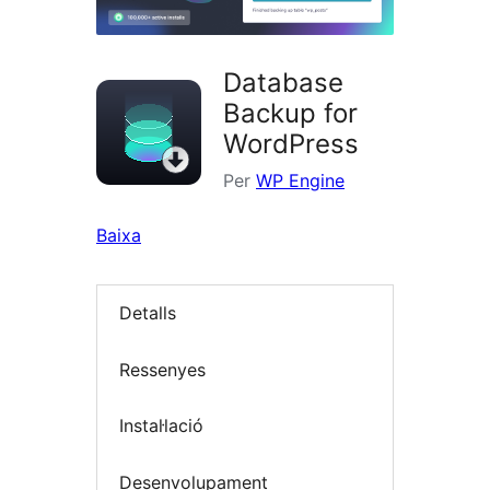
Database
Backup for
WordPress
Per
WP Engine
Baixa
Detalls
Ressenyes
Instal·lació
Desenvolupament