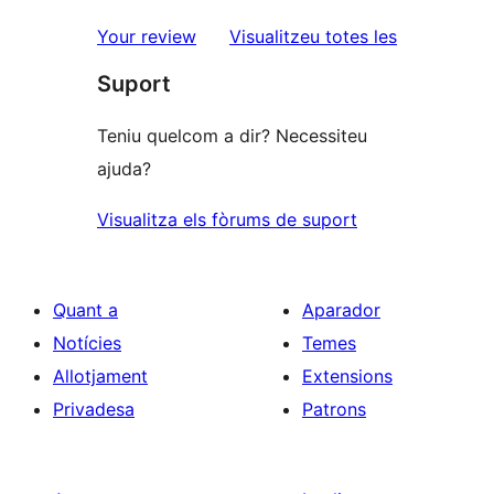
estrelles
de
ressenyes
Your review
Visualitzeu totes les
1
Suport
estrelles
Teniu quelcom a dir? Necessiteu
ajuda?
Visualitza els fòrums de suport
Quant a
Aparador
Notícies
Temes
Allotjament
Extensions
Privadesa
Patrons