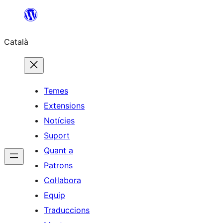
Vés
al
Català
contingut
Temes
Extensions
Notícies
Suport
Quant a
Patrons
Col·labora
Equip
Traduccions