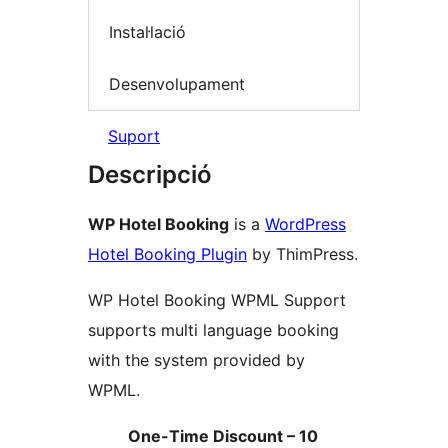
Instal·lació
Desenvolupament
Suport
Descripció
WP Hotel Booking
is a
WordPress
Hotel Booking Plugin
by ThimPress.
WP Hotel Booking WPML Support
supports multi language booking
with the system provided by
WPML.
One-Time Discount – 10