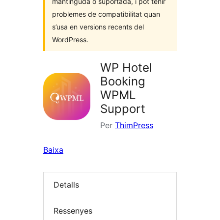
mantinguda o suportada, i pot tenir
problemes de compatibilitat quan
s’usa en versions recents del
WordPress.
WP Hotel
Booking
WPML
Support
Per
ThimPress
Baixa
Detalls
Ressenyes