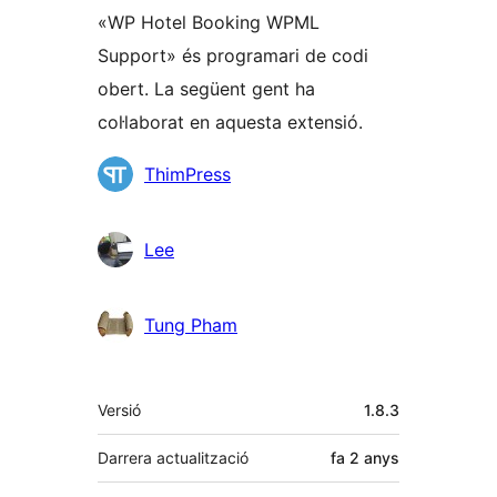
«WP Hotel Booking WPML
Support» és programari de codi
obert. La següent gent ha
col·laborat en aquesta extensió.
Col·laboradors
ThimPress
Lee
Tung Pham
Meta
Versió
1.8.3
Darrera actualització
fa
2 anys