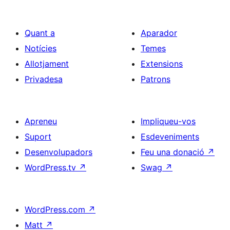
Quant a
Aparador
Notícies
Temes
Allotjament
Extensions
Privadesa
Patrons
Apreneu
Impliqueu-vos
Suport
Esdeveniments
Desenvolupadors
Feu una donació
↗
WordPress.tv
↗
Swag
↗
WordPress.com
↗
Matt
↗