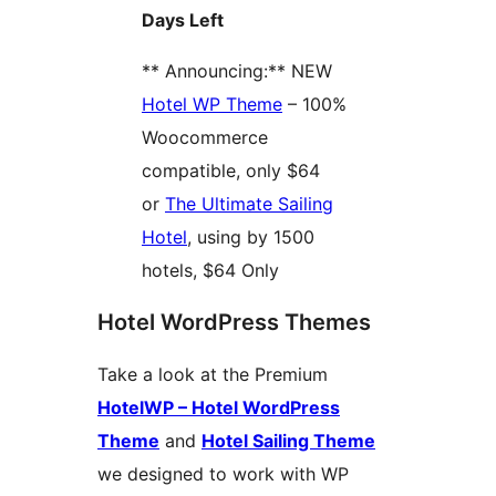
Days Left
** Announcing:** NEW
Hotel WP Theme
– 100%
Woocommerce
compatible, only $64
or
The Ultimate Sailing
Hotel
, using by 1500
hotels, $64 Only
Hotel WordPress Themes
Take a look at the Premium
HotelWP – Hotel WordPress
Theme
and
Hotel Sailing Theme
we designed to work with WP