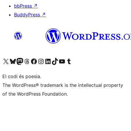
bbPress
↗
BuddyPress
↗
Visiteu el nostre compte X (abans Twitter)
Visiteu el nostre compte de Bluesky
Visiteu el nostre compte al Mastodon
Visiteu el nostre compte de Threads
Visiteu la nostra pàgina al Facebook
Visiteu el nostre compte d'Instagram
Visiteu el nostre compte de LinkedIn
Visiteu el nostre compte de TikTok
Visiteu el nostre canal al YouTube
Visiteu el nostre compte de Tumblr
El codi és poesia.
The WordPress® trademark is the intellectual property
of the WordPress Foundation.