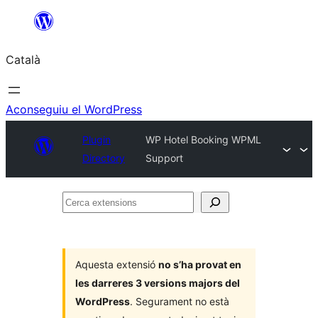
Vés
al
Català
contingut
Aconseguiu el WordPress
Plugin
WP Hotel Booking WPML
Directory
Support
Cerca
extensions
Aquesta extensió
no s’ha provat en
les darreres 3 versions majors del
WordPress
. Segurament no està