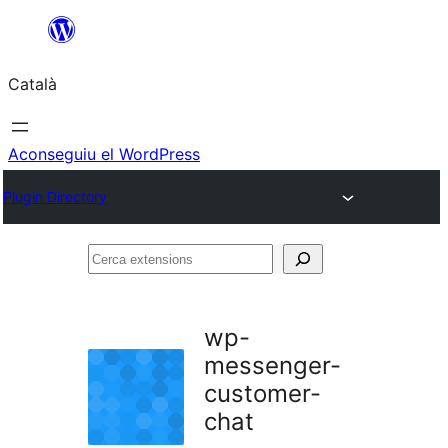
Vés
al
Català
contingut
Aconseguiu el WordPress
Plugin Directory
Cerca
extensions
wp-
messenger-
customer-
chat