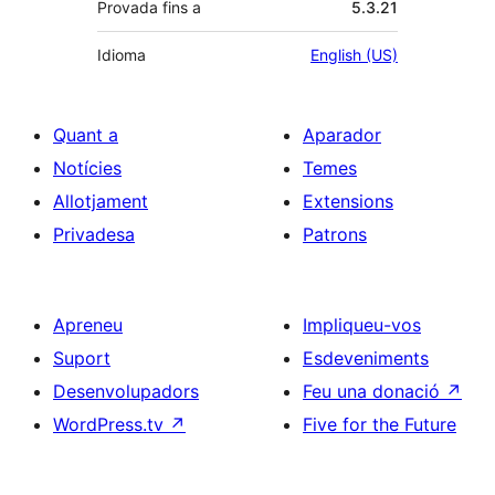
Provada fins a
5.3.21
Idioma
English (US)
Quant a
Aparador
Notícies
Temes
Allotjament
Extensions
Privadesa
Patrons
Apreneu
Impliqueu-vos
Suport
Esdeveniments
Desenvolupadors
Feu una donació
↗
WordPress.tv
↗
Five for the Future