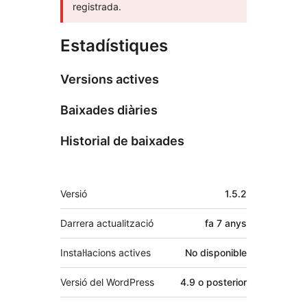
registrada.
Estadístiques
Versions actives
Baixades diàries
Historial de baixades
Meta
Versió
1.5.2
Darrera actualització
fa
7 anys
Instal·lacions actives
No disponible
Versió del WordPress
4.9 o posterior