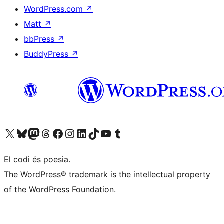
WordPress.com
↗
Matt
↗
bbPress
↗
BuddyPress
↗
Visiteu el nostre compte X (abans Twitter)
Visiteu el nostre compte de Bluesky
Visiteu el nostre compte al Mastodon
Visiteu el nostre compte de Threads
Visiteu la nostra pàgina al Facebook
Visiteu el nostre compte d'Instagram
Visiteu el nostre compte de LinkedIn
Visiteu el nostre compte de TikTok
Visiteu el nostre canal al YouTube
Visiteu el nostre compte de Tumblr
El codi és poesia.
The WordPress® trademark is the intellectual property
of the WordPress Foundation.