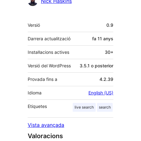
Col·laboradors
Nick Haskins
Meta
Versió
0.9
Darrera actualització
fa
11 anys
Instal·lacions actives
30+
Versió del WordPress
3.5.1 o posterior
Provada fins a
4.2.39
Idioma
English (US)
Etiquetes
live search
search
Vista avançada
Valoracions