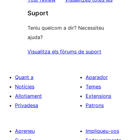
1
Suport
estrelles
Teniu quelcom a dir? Necessiteu
ajuda?
Visualitza els fòrums de suport
Quant a
Aparador
Notícies
Temes
Allotjament
Extensions
Privadesa
Patrons
Apreneu
Impliqueu-vos