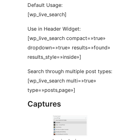
Default Usage:
[wp_live_search]
Use in Header Widget:
[wp_live_search compact=»true»
dropdown=»true» results=»found»
results_style=»inside»]
Search through multiple post types:
[wp_live_search multi=»true»
type=»posts,page»]
Captures