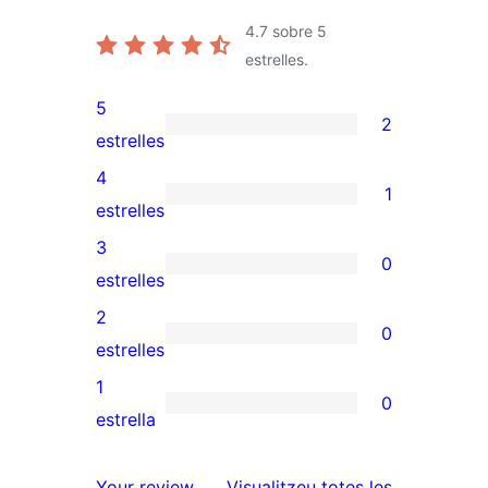
4.7
sobre 5
estrelles.
5
2
2
estrelles
valoracions
4
1
de
1
estrelles
5
valoració
3
0
estrelles
de
0
estrelles
4
valoracions
2
0
estrelles
de
0
estrelles
3
valoracions
1
0
estrelles
de
0
estrella
2
valoracions
estrelles
de
ressenyes
Your review
Visualitzeu totes les