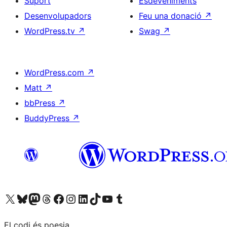
Suport
Esdeveniments
Desenvolupadors
Feu una donació
↗
WordPress.tv
↗
Swag
↗
WordPress.com
↗
Matt
↗
bbPress
↗
BuddyPress
↗
Visiteu el nostre compte X (abans Twitter)
Visiteu el nostre compte de Bluesky
Visiteu el nostre compte al Mastodon
Visiteu el nostre compte de Threads
Visiteu la nostra pàgina al Facebook
Visiteu el nostre compte d'Instagram
Visiteu el nostre compte de LinkedIn
Visiteu el nostre compte de TikTok
Visiteu el nostre canal al YouTube
Visiteu el nostre compte de Tumblr
El codi és poesia.