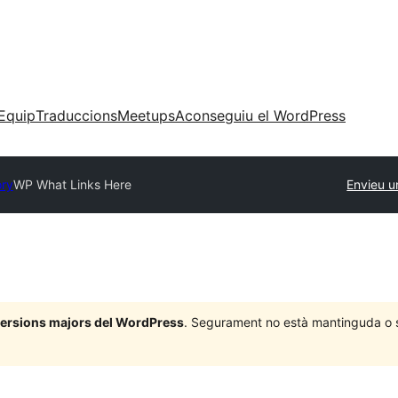
Equip
Traduccions
Meetups
Aconseguiu el WordPress
ory
WP What Links Here
Envieu u
 versions majors del WordPress
. Segurament no està mantinguda o su