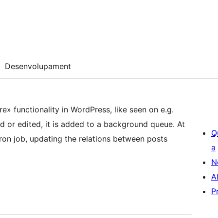
Desenvolupament
» functionality in WordPress, like seen on e.g.
d or edited, it is added to a background queue. At
Q
cron job, updating the relations between posts
a
N
A
P