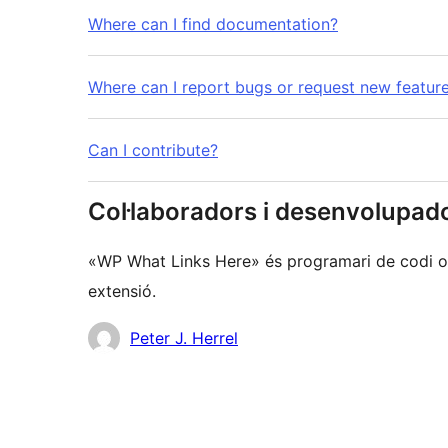
Where can I find documentation?
Where can I report bugs or request new featur
Can I contribute?
Col·laboradors i desenvolupad
«WP What Links Here» és programari de codi ob
extensió.
Col·laboradors
Peter J. Herrel