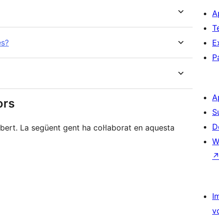
A
T
es?
E
P
A
ors
S
D
ert. La següent gent ha col·laborat en aquesta
W
I
v