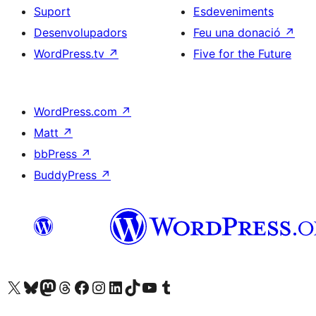
Suport
Esdeveniments
Desenvolupadors
Feu una donació
↗
WordPress.tv
↗
Five for the Future
WordPress.com
↗
Matt
↗
bbPress
↗
BuddyPress
↗
Visiteu el nostre compte X (abans Twitter)
Visiteu el nostre compte de Bluesky
Visiteu el nostre compte al Mastodon
Visiteu el nostre compte de Threads
Visiteu la nostra pàgina al Facebook
Visiteu el nostre compte d'Instagram
Visiteu el nostre compte de LinkedIn
Visiteu el nostre compte de TikTok
Visiteu el nostre canal al YouTube
Visiteu el nostre compte de Tumblr