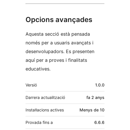
Opcions avançades
Aquesta secció està pensada
només per a usuaris avançats i
desenvolupadors. Es presenten
aquí per a proves i finalitats
educatives.
Meta
Versió
1.0.0
Darrera actualització
fa
2 anys
Instal·lacions actives
Menys de 10
Provada fins a
6.6.6