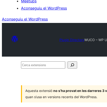
Meetups
Aconseguiu el WordPress
Aconseguiu el WordPress
Plugin Directory
WUCO – WP Ult
Cerca
extensions
Aquesta extensió
no s’ha provat en les darreres 3
quan s’usa en versions recents del WordPress.