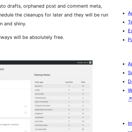
 auto drafts, orphaned post and comment meta,
A
dule the cleanups for later and they will be run
T
n and shiny.
E
lways will be absolutely free.
P
A
S
D
W
I