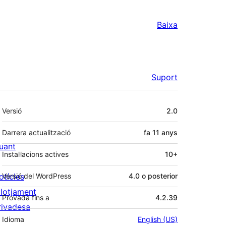
Baixa
Suport
Meta
Versió
2.0
Darrera actualització
fa
11 anys
uant
Instal·lacions actives
10+
otícies
Versió del WordPress
4.0 o posterior
llotjament
Provada fins a
4.2.39
rivadesa
Idioma
English (US)