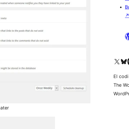
B
Visiteu el nostre compte 
Visiteu el n
Vi
El codi
The Wo
WordPr
later