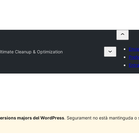
Envi
imate Cleanup & Optimization
Pref
Entr
 versions majors del WordPress
. Segurament no està mantinguda o su