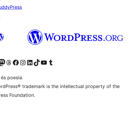
uddyPress
↗
X (abans Twitter)
ostre compte de Bluesky
siteu el nostre compte al Mastodon
Visiteu el nostre compte de Threads
Visiteu la nostra pàgina al Facebook
Visiteu el nostre compte d'Instagram
Visiteu el nostre compte de LinkedIn
Visiteu el nostre compte de TikTok
Visiteu el nostre canal al YouTube
Visiteu el nostre compte de Tumblr
 és poesia.
rdPress® trademark is the intellectual property of the
ess Foundation.