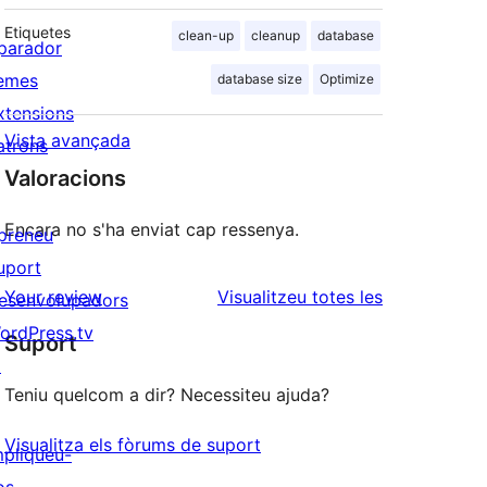
Etiquetes
clean-up
cleanup
database
parador
emes
database size
Optimize
xtensions
Vista avançada
atrons
Valoracions
Encara no s'ha enviat cap ressenya.
preneu
uport
ressenyes
Your review
Visualitzeu totes les
esenvolupadors
ordPress.tv
Suport
↗
Teniu quelcom a dir? Necessiteu ajuda?
Visualitza els fòrums de suport
mpliqueu-