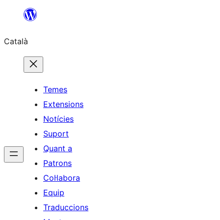
Vés
al
Català
contingut
Temes
Extensions
Notícies
Suport
Quant a
Patrons
Col·labora
Equip
Traduccions