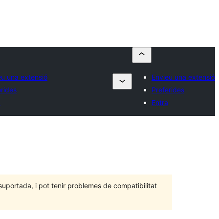
eu una extensió
Envieu una extensió
erides
Preferides
a
Entra
portada, i pot tenir problemes de compatibilitat