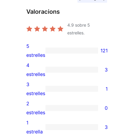
Valoracions
4.9
sobre 5
estrelles.
5
121
121
estrelles
valoracions
4
3
de
3
estrelles
5
valoracions
3
1
estrelles
de
1
estrelles
4
valoració
2
0
estrelles
de
0
estrelles
3
valoracions
1
3
estrelles
de
3
estrella