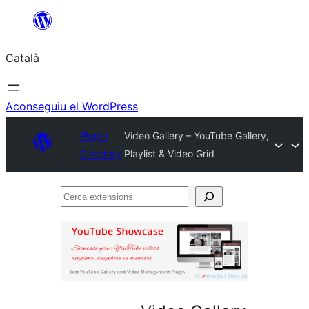
Vés
al
Català
contingut
Aconseguiu el WordPress
Plugin
Video Gallery – YouTube Gallery,
Directory
Playlist & Video Grid
Cerca
extensions