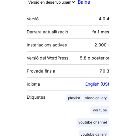
Baixa
Meta
Versió
4.0.4
Darrera actualització
fa
1 mes
Instal·lacions actives
2.000+
Versió del WordPress
5.8 o posterior
Provada fins a
7.0.3
Idioma
English (US)
Etiquetes
playlist
video gallery
youtube
youtube channel
youtube gallery