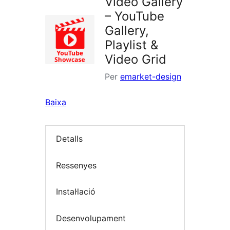
Video Gallery
– YouTube
Gallery,
Playlist &
Video Grid
Per
emarket-design
Baixa
Detalls
Ressenyes
Instal·lació
Desenvolupament