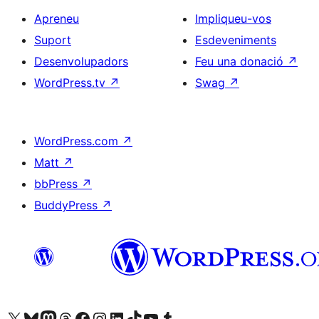
Apreneu
Impliqueu-vos
Suport
Esdeveniments
Desenvolupadors
Feu una donació
↗
WordPress.tv
↗
Swag
↗
WordPress.com
↗
Matt
↗
bbPress
↗
BuddyPress
↗
Visiteu el nostre compte X (abans Twitter)
Visiteu el nostre compte de Bluesky
Visiteu el nostre compte al Mastodon
Visiteu el nostre compte de Threads
Visiteu la nostra pàgina al Facebook
Visiteu el nostre compte d'Instagram
Visiteu el nostre compte de LinkedIn
Visiteu el nostre compte de TikTok
Visiteu el nostre canal al YouTube
Visiteu el nostre compte de Tumblr