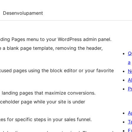
Desenvolupament
nding Pages menu to your WordPress admin panel.
e a blank page template, removing the header,
Q
a
cused pages using the block editor or your favorite
N
A
P
 landing pages that maximize conversions.
ceholder page while your site is under
A
 for specific steps in your sales funnel.
T
E