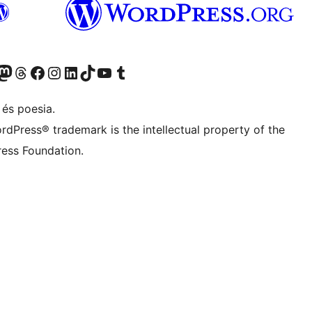
X (abans Twitter)
ostre compte de Bluesky
siteu el nostre compte al Mastodon
Visiteu el nostre compte de Threads
Visiteu la nostra pàgina al Facebook
Visiteu el nostre compte d'Instagram
Visiteu el nostre compte de LinkedIn
Visiteu el nostre compte de TikTok
Visiteu el nostre canal al YouTube
Visiteu el nostre compte de Tumblr
 és poesia.
rdPress® trademark is the intellectual property of the
ess Foundation.