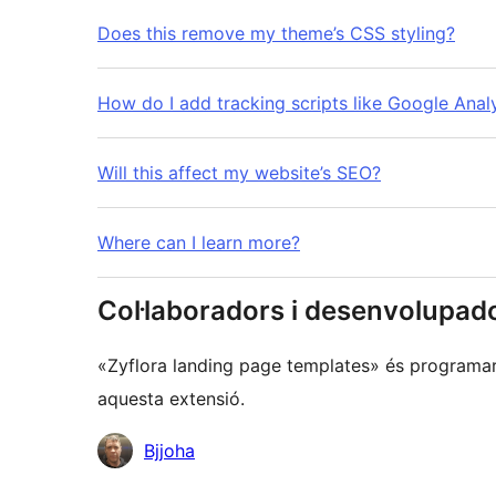
Does this remove my theme’s CSS styling?
How do I add tracking scripts like Google Analy
Will this affect my website’s SEO?
Where can I learn more?
Col·laboradors i desenvolupad
«Zyflora landing page templates» és programari
aquesta extensió.
Col·laboradors
Bjjoha