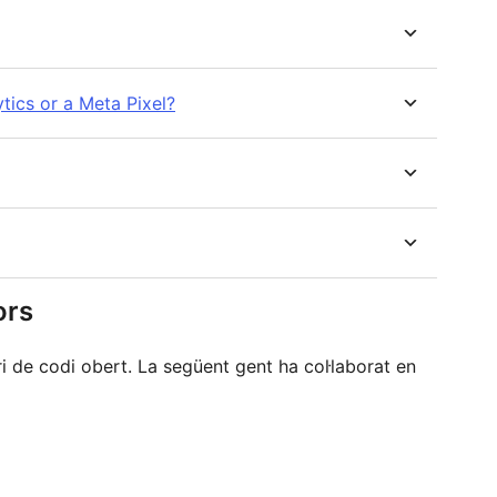
tics or a Meta Pixel?
ors
 de codi obert. La següent gent ha col·laborat en