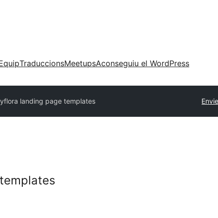
Equip
Traduccions
Meetups
Aconseguiu el WordPress
yflora landing page templates
Envi
 templates