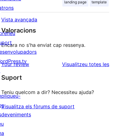
landing page
template
atrons
Vista avançada
Valoracions
preneu
uport
Encara no s'ha enviat cap ressenya.
esenvolupadors
ordPress.tv
ressenyes
Your review
Visualitzeu totes les
↗
Suport
Teniu quelcom a dir? Necessiteu ajuda?
mpliqueu-
os
Visualitza els fòrums de suport
sdeveniments
eu
na