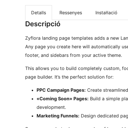
Detalls
Ressenyes
Instal·lació
Descripció
Zyflora landing page templates adds a new La
Any page you create here will automatically us
footer, and sidebars from your active theme.
This allows you to build completely custom, fo
page builder. It’s the perfect solution for:
PPC Campaign Pages:
Create streamlined
«Coming Soon» Pages:
Build a simple pla
development.
Marketing Funnels:
Design dedicated pages