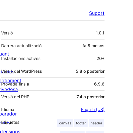
Suport
Meta
Versió
1.0.1
Darrera actualització
fa
8 mesos
uant
Instal·lacions actives
20+
otícies
Versió del WordPress
5.8 o posterior
llotjament
Provada fins a
6.9.6
rivadesa
Versió del PHP
7.4 o posterior
Idioma
English (US)
parador
emes
Etiquetes
canvas
footer
header
xtensions