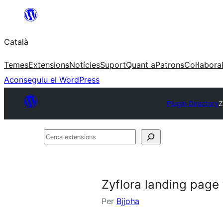
Vés
al
Català
contingut
Temes
Extensions
Notícies
Suport
Quant a
Patrons
Col·labora
Aconseguiu el WordPress
Plugin Directory
Z
Cerca
extensions
Zyflora landing page
Per
Bjjoha