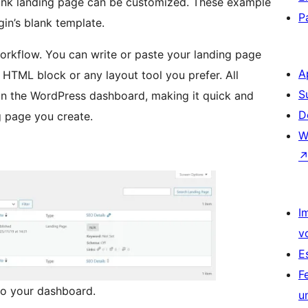
nk landing page can be customized. These example
P
in’s blank template.
orkflow. You can write or paste your landing page
A
e HTML block or any layout tool you prefer. All
S
 in the WordPress dashboard, making it quick and
D
g page you create.
W
I
v
E
F
to your dashboard.
u