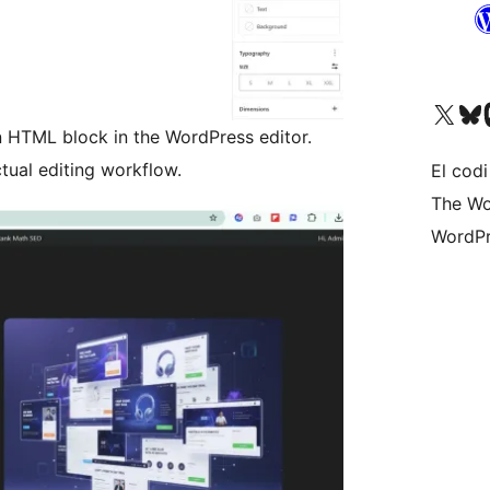
Visiteu el nostre compte 
Visiteu el n
Vi
n HTML block in the WordPress editor.
tual editing workflow.
El codi
The Wo
WordPr