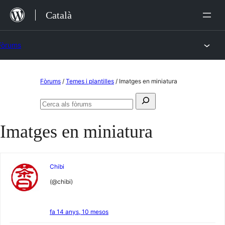
Vés
Català
al
contingut
Fòrums
Vés
Fòrums
/
Temes i plantilles
/
Imatges en miniatura
al
Cerca:
contingut
Cerca
als
Imatges en miniatura
fòrums
Chibi
(@chibi)
fa 14 anys, 10 mesos