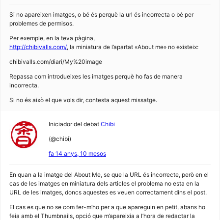
Si no apareixen imatges, o bé és perquè la url és incorrecta o bé per
problemes de permisos.
Per exemple, en la teva pàgina,
http://chibivalls.com/
, la miniatura de l’apartat «About me» no existeix:
chibivalls.com/diari/My%20image
Repassa com introdueixes les imatges perquè ho fas de manera
incorrecta.
Si no és això el que vols dir, contesta aquest missatge.
Iniciador del debat
Chibi
(@chibi)
fa 14 anys, 10 mesos
En quan a la imatge del About Me, se que la URL és incorrecte, però en el
cas de les imatges en miniatura dels articles el problema no esta en la
URL de les imatges, doncs aquestes es veuen correctament dins el post.
El cas es que no se com fer-m’ho per a que apareguin en petit, abans ho
feia amb el Thumbnails, opció que m’apareixia a l’hora de redactar la