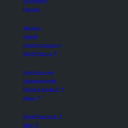
Extensions
Patrons
Apreneu
Suport
Desenvolupadors
WordPress.tv
↗
Impliqueu-vos
Esdeveniments
Feu una donació
↗
Swag
↗
WordPress.com
↗
Matt
↗