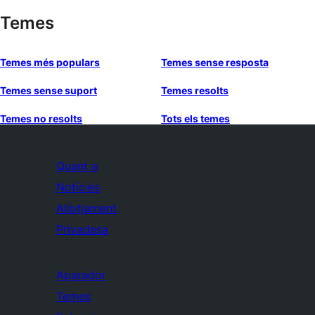
Temes
Temes més populars
Temes sense resposta
Temes sense suport
Temes resolts
Temes no resolts
Tots els temes
Quant a
Notícies
Allotjament
Privadesa
Aparador
Temes