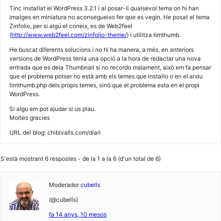
Tinc instal·lat el WordPress 3.2.1 i al posar-li qualsevol tema on hi han
imatges en miniatura no aconsegueixo fer que es vegin. He posat el tema
Zinfolio, per si algú el coneix, es de Web2feel
(
http://www.web2feel.com/zinfolio-theme/
) i utilitza timthumb.
He buscat diferents solucions i no hi ha manera, a més, en anteriors
versions de WordPress tenia una opció a la hora de redactar una nova
entrada que es deia Thumbnail si no recordo malament, això em fa pensar
que el problema potser no està amb els temes que instal·lo o en el arxiu
timthumb.php dels propis temes, sinó que el problema esta en el propi
WordPress.
Si algu em pot ajudar si us plau.
Moltes gracies
URL del blog: chibivalls.com/diari
S'està mostrant 6 respostes - de la 1 a la 6 (d'un total de 6)
Moderador
cubells
(@cubells)
fa 14 anys, 10 mesos