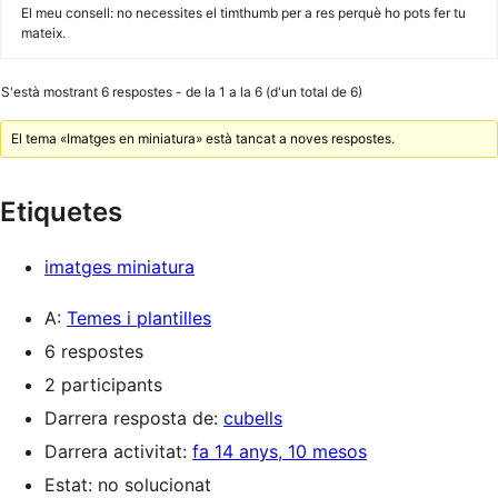
El meu consell: no necessites el timthumb per a res perquè ho pots fer tu
mateix.
S'està mostrant 6 respostes - de la 1 a la 6 (d'un total de 6)
El tema «Imatges en miniatura» està tancat a noves respostes.
Etiquetes
imatges miniatura
A:
Temes i plantilles
6 respostes
2 participants
Darrera resposta de:
cubells
Darrera activitat:
fa 14 anys, 10 mesos
Estat: no solucionat