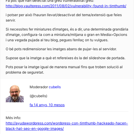
Fa poc que han detectat una greu vulnerabilitat greu:
http://blog.vaultpress.com/2011/08/02/vulnerability-found-in-timthumb/
i potser per això l’hauran llevat/desactivat del tema/extensió que feies
servir.
Si necessites fer miniatures d’imatges, és a dir, una determinada grandària
d’imatge, configura-la com a miniatura/mitjana o gran en Media>Opcions
i una vegada pujada al teu blog, pegues l’enllaç on tu vulgues.
O bé pots redimensionar les imatges abans de pujar-les al servidor.
Supose que la imatge a què et refereixes és la del slideshow de portada.
Pots posar la imatge igual de manera manual fins que troben solució al
problema de seguretat.
Moderador
cubells
(@cubells)
fa 14 anys, 10 mesos
Més info:
http://ayudawordpress.com/wordpress-con-timthumb-hackeado-hacen-
black-hat-seo-en-google-images/