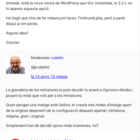
entrada. Amb la nova versió de WordPress que tinc instal·lada, la 3.2.1, no
hi apareix aquesta opció.
He llegit que s’ha de fer mitjançant l’arxiu Timthumb.php, però a partir
d’aquí ja em perdo.
Alguna idea?
Gracies
Moderador
cubells
(@cubells)
fa 14 anys, 10 mesos
La grandària de les miniatures la pots decidir tu anant a Opcions>Media i
posant la mida que vols per a les miniatures.
Quan penges una imatge amb l’editor, et crearà tres mides d’imatge apart
de la original depenent de la configuració d’aquest apartat, miniatura,
mitjana, gran i original.
Simplement has de decidir quina mida insereixes, no?