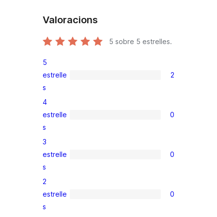
Valoracions
5
sobre 5 estrelles.
5
estrelle
2
2
s
valoracions
4
de
estrelle
0
5
0
s
estrelles
valoracions
3
de
estrelle
0
4
0
s
estrelles
valoracions
2
de
estrelle
0
3
0
s
estrelles
valoracions