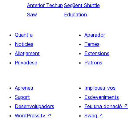
Anterior
Techup
Següent
Shuttle
Saw
Education
Quant a
Aparador
Notícies
Temes
Allotjament
Extensions
Privadesa
Patrons
Apreneu
Impliqueu-vos
Suport
Esdeveniments
Desenvolupadors
Feu una donació
↗
WordPress.tv
↗
Swag
↗