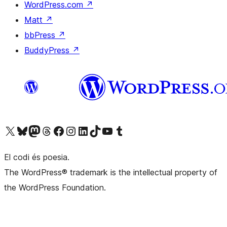
WordPress.com
↗
Matt
↗
bbPress
↗
BuddyPress
↗
Visiteu el nostre compte X (abans Twitter)
Visiteu el nostre compte de Bluesky
Visiteu el nostre compte al Mastodon
Visiteu el nostre compte de Threads
Visiteu la nostra pàgina al Facebook
Visiteu el nostre compte d'Instagram
Visiteu el nostre compte de LinkedIn
Visiteu el nostre compte de TikTok
Visiteu el nostre canal al YouTube
Visiteu el nostre compte de Tumblr
El codi és poesia.
The WordPress® trademark is the intellectual property of
the WordPress Foundation.