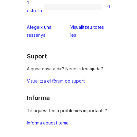
1
de
0
0
estrella
2
valoracions
estrelles
de
Afegeix una
Visualitzeu totes
1
ressenyes
ressenya
les
estrelles
Suport
Alguna cosa a dir? Necessiteu ajuda?
Visualitza el fòrum de suport
Informa
Té aquest tema problemes importants?
Informa aquest tema