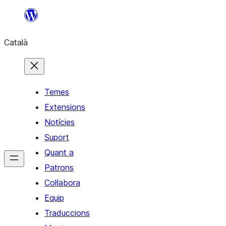
Vés
al
Català
contingut
Temes
Extensions
Notícies
Suport
Quant a
Patrons
Col·labora
Equip
Traduccions