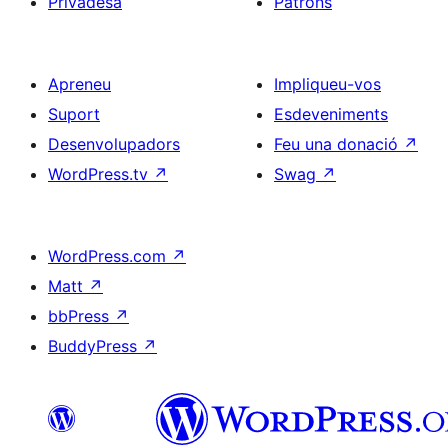
Privadesa
Patrons
Apreneu
Impliqueu-vos
Suport
Esdeveniments
Desenvolupadors
Feu una donació
↗
WordPress.tv
↗
Swag
↗
WordPress.com
↗
Matt
↗
bbPress
↗
BuddyPress
↗