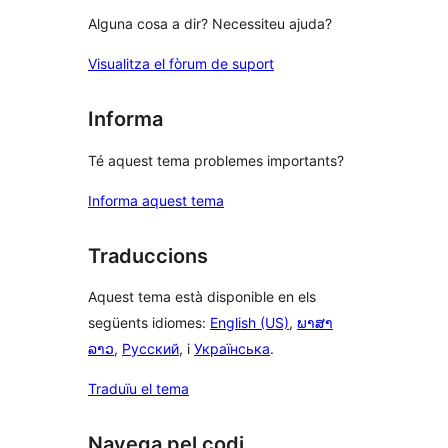
Alguna cosa a dir? Necessiteu ajuda?
Visualitza el fòrum de suport
Informa
Té aquest tema problemes importants?
Informa aquest tema
Traduccions
Aquest tema està disponible en els
següents idiomes:
English (US)
,
ພາສາ
ລາວ
,
Русский
, i
Українська
.
Traduïu el tema
Navega pel codi