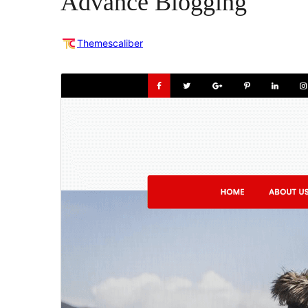
Advance Blogging
Themescaliber