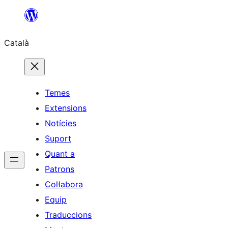
Vés
al
Català
contingut
Temes
Extensions
Notícies
Suport
Quant a
Patrons
Col·labora
Equip
Traduccions