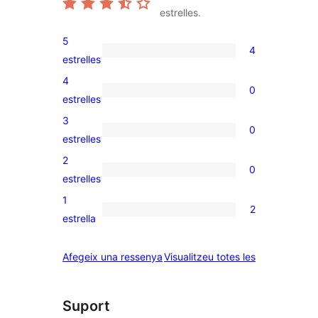
estrelles.
5
4
4
estrelles
valoracions
4
0
de
0
estrelles
5
valoracions
3
0
estrelles
de
0
estrelles
4
valoracions
2
0
estrelles
de
0
estrelles
3
valoracions
1
2
estrelles
de
2
estrella
2
valoracions
estrelles
de
ressenyes
Afegeix una ressenya
Visualitzeu totes les
1
estrelles
Suport