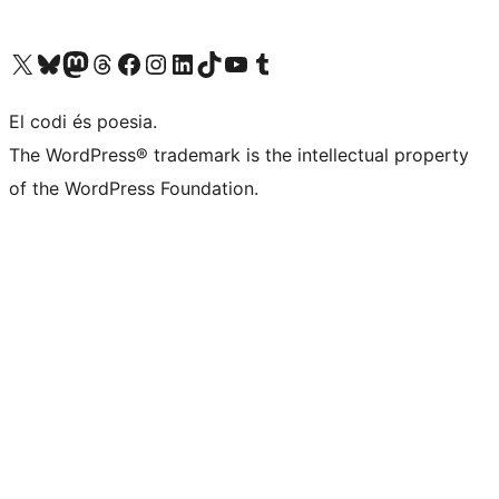
Visiteu el nostre compte X (abans Twitter)
Visiteu el nostre compte de Bluesky
Visiteu el nostre compte al Mastodon
Visiteu el nostre compte de Threads
Visiteu la nostra pàgina al Facebook
Visiteu el nostre compte d'Instagram
Visiteu el nostre compte de LinkedIn
Visiteu el nostre compte de TikTok
Visiteu el nostre canal al YouTube
Visiteu el nostre compte de Tumblr
El codi és poesia.
The WordPress® trademark is the intellectual property
of the WordPress Foundation.