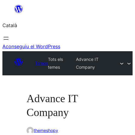
Vés
al
Català
contingut
Aconseguiu el WordPress
Tots els
Advance IT
Temes
temes
Company
Advance IT
Company
themeshopy