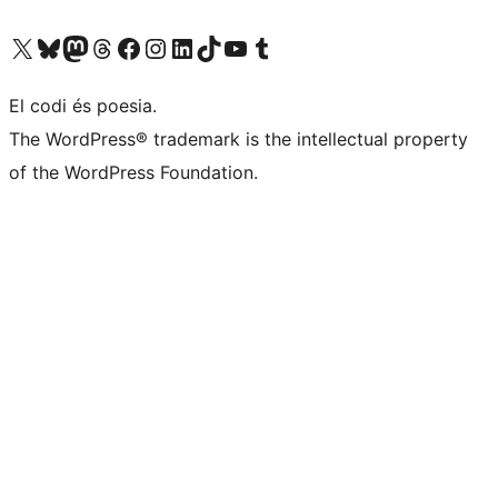
Visiteu el nostre compte X (abans Twitter)
Visiteu el nostre compte de Bluesky
Visiteu el nostre compte al Mastodon
Visiteu el nostre compte de Threads
Visiteu la nostra pàgina al Facebook
Visiteu el nostre compte d'Instagram
Visiteu el nostre compte de LinkedIn
Visiteu el nostre compte de TikTok
Visiteu el nostre canal al YouTube
Visiteu el nostre compte de Tumblr
El codi és poesia.
The WordPress® trademark is the intellectual property
of the WordPress Foundation.