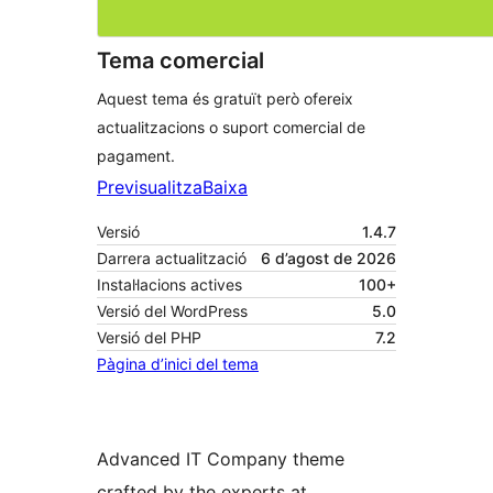
Tema comercial
Aquest tema és gratuït però ofereix
actualitzacions o suport comercial de
pagament.
Previsualitza
Baixa
Versió
1.4.7
Darrera actualització
6 d’agost de 2026
Instal·lacions actives
100+
Versió del WordPress
5.0
Versió del PHP
7.2
Pàgina d’inici del tema
Advanced IT Company theme
crafted by the experts at