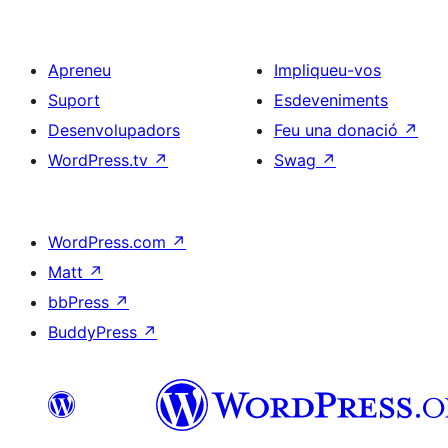
Apreneu
Impliqueu-vos
Suport
Esdeveniments
Desenvolupadors
Feu una donació
↗
WordPress.tv
↗
Swag
↗
WordPress.com
↗
Matt
↗
bbPress
↗
BuddyPress
↗