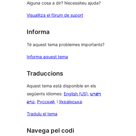
Alguna cosa a dir? Necessiteu ajuda?
Visualitza el fòrum de suport
Informa
Té aquest tema problemes importants?
Informa aquest tema
Traduccions
Aquest tema està disponible en els
següents idiomes:
English (US)
,
ພາສາ
ລາວ
,
Русский
, i
Українська
.
Traduïu el tema
Navega pel codi