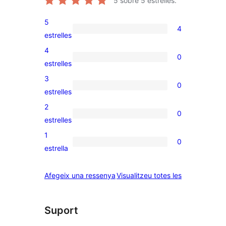
5
sobre 5 estrelles.
5
4
4
estrelles
valoracions
4
0
de
0
estrelles
5
valoracions
3
0
estrelles
de
0
estrelles
4
valoracions
2
0
estrelles
de
0
estrelles
3
valoracions
1
0
estrelles
de
0
estrella
2
valoracions
estrelles
de
ressenyes
Afegeix una ressenya
Visualitzeu totes les
1
estrelles
Suport