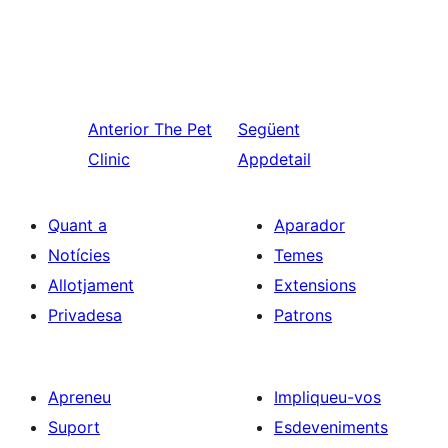
Anterior
The Pet
Següent
Clinic
Appdetail
Quant a
Aparador
Notícies
Temes
Allotjament
Extensions
Privadesa
Patrons
Apreneu
Impliqueu-vos
Suport
Esdeveniments