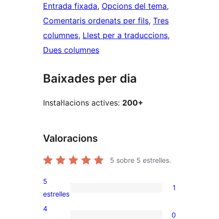
Entrada fixada
, 
Opcions del tema
, 
Comentaris ordenats per fils
, 
Tres
columnes
, 
Llest per a traduccions
, 
Dues columnes
Baixades per dia
Instal·lacions actives:
200+
Valoracions
5
sobre 5 estrelles.
5
1
1
estrelles
valoració
4
0
de