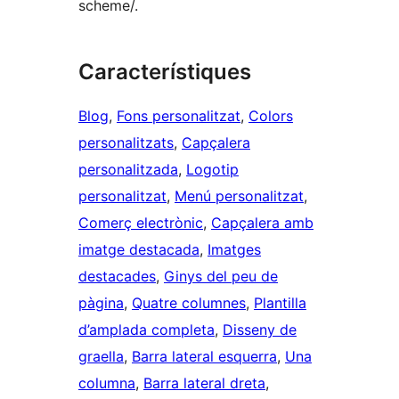
scheme/.
Característiques
Blog
, 
Fons personalitzat
, 
Colors
personalitzats
, 
Capçalera
personalitzada
, 
Logotip
personalitzat
, 
Menú personalitzat
, 
Comerç electrònic
, 
Capçalera amb
imatge destacada
, 
Imatges
destacades
, 
Ginys del peu de
pàgina
, 
Quatre columnes
, 
Plantilla
d’amplada completa
, 
Disseny de
graella
, 
Barra lateral esquerra
, 
Una
columna
, 
Barra lateral dreta
, 