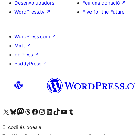
Desenvolupadors
Feu una donació
↗
WordPress.tv
↗
Five for the Future
WordPress.com
↗
Matt
↗
bbPress
↗
BuddyPress
↗
Visiteu el nostre compte X (abans Twitter)
Visiteu el nostre compte de Bluesky
Visiteu el nostre compte al Mastodon
Visiteu el nostre compte de Threads
Visiteu la nostra pàgina al Facebook
Visiteu el nostre compte d'Instagram
Visiteu el nostre compte de LinkedIn
Visiteu el nostre compte de TikTok
Visiteu el nostre canal al YouTube
Visiteu el nostre compte de Tumblr
El codi és poesia.