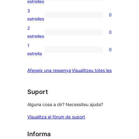
0
estrelles
5
valoracions
3
0
estrelles
de
0
estrelles
4
valoracions
2
0
estrelles
de
0
estrelles
3
valoracions
1
0
estrelles
de
0
estrella
2
valoracions
estrelles
de
ressenyes
Afegeix una ressenya
Visualitzeu totes les
1
estrelles
Suport
Alguna cosa a dir? Necessiteu ajuda?
Visualitza el fòrum de suport
Informa