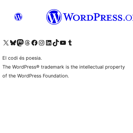
Visiteu el nostre compte X (abans Twitter)
Visiteu el nostre compte de Bluesky
Visiteu el nostre compte al Mastodon
Visiteu el nostre compte de Threads
Visiteu la nostra pàgina al Facebook
Visiteu el nostre compte d'Instagram
Visiteu el nostre compte de LinkedIn
Visiteu el nostre compte de TikTok
Visiteu el nostre canal al YouTube
Visiteu el nostre compte de Tumblr
El codi és poesia.
The WordPress® trademark is the intellectual property
of the WordPress Foundation.