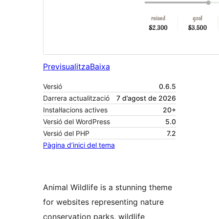
Previsualitza
Baixa
Versió
0.6.5
Darrera actualització
7 d’agost de 2026
Instal·lacions actives
20+
Versió del WordPress
5.0
Versió del PHP
7.2
Pàgina d’inici del tema
Animal Wildlife is a stunning theme
for websites representing nature
conservation parks, wildlife