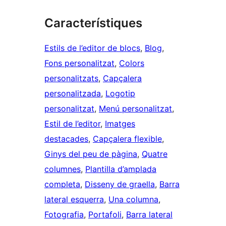
Característiques
Estils de l’editor de blocs
, 
Blog
, 
Fons personalitzat
, 
Colors
personalitzats
, 
Capçalera
personalitzada
, 
Logotip
personalitzat
, 
Menú personalitzat
, 
Estil de l’editor
, 
Imatges
destacades
, 
Capçalera flexible
, 
Ginys del peu de pàgina
, 
Quatre
columnes
, 
Plantilla d’amplada
completa
, 
Disseny de graella
, 
Barra
lateral esquerra
, 
Una columna
, 
Fotografia
, 
Portafoli
, 
Barra lateral