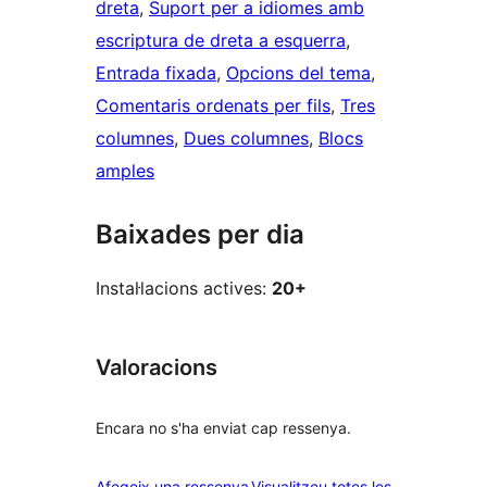
dreta
, 
Suport per a idiomes amb
escriptura de dreta a esquerra
, 
Entrada fixada
, 
Opcions del tema
, 
Comentaris ordenats per fils
, 
Tres
columnes
, 
Dues columnes
, 
Blocs
amples
Baixades per dia
Instal·lacions actives:
20+
Valoracions
Encara no s'ha enviat cap ressenya.
ressenyes
Afegeix una ressenya
Visualitzeu totes les