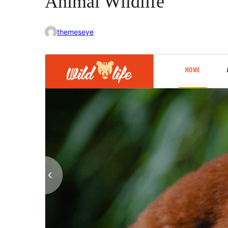
Animal Wildlife
themeseye