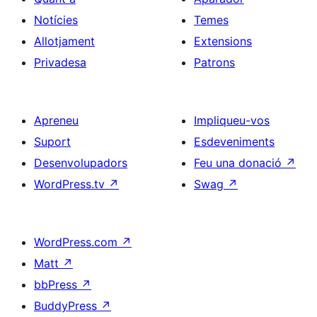
Notícies
Temes
Allotjament
Extensions
Privadesa
Patrons
Apreneu
Impliqueu-vos
Suport
Esdeveniments
Desenvolupadors
Feu una donació
↗
WordPress.tv
↗
Swag
↗
WordPress.com
↗
Matt
↗
bbPress
↗
BuddyPress
↗