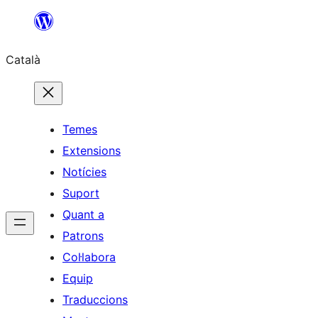
Vés
al
Català
contingut
Temes
Extensions
Notícies
Suport
Quant a
Patrons
Col·labora
Equip
Traduccions