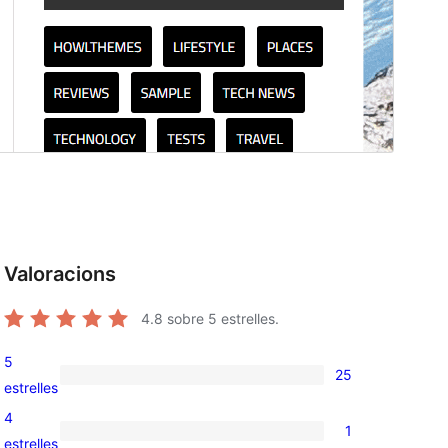
Valoracions
4.8
sobre 5 estrelles.
5
25
25
estrelles
valoracions
4
1
de
1
estrelles