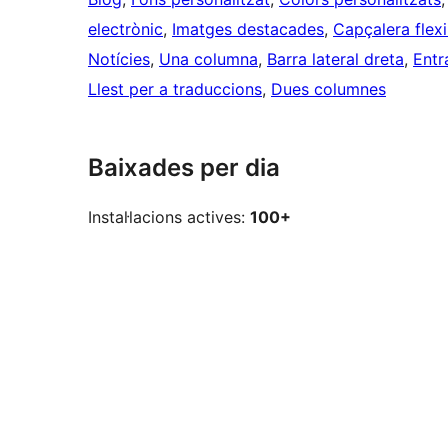
electrònic
, 
Imatges destacades
, 
Capçalera flexi
Notícies
, 
Una columna
, 
Barra lateral dreta
, 
Entr
Llest per a traduccions
, 
Dues columnes
Baixades per dia
Instal·lacions actives:
100+