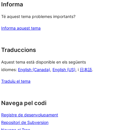
Informa
Té aquest tema problemes importants?
Informa aquest tema
Traduccions
Aquest tema està disponible en els següents
idiomes:
English (Canada)
,
English (US)
, i
日本語
.
Traduïu el tema
Navega pel codi
Registre de desenvolupament
Repositori de Subversion
Navega al Trac