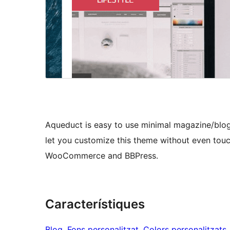
Aqueduct is easy to use minimal magazine/blog
let you customize this theme without even touc
WooCommerce and BBPress.
Característiques
Blog
, 
Fons personalitzat
, 
Colors personalitzats
,