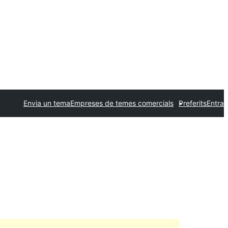
Envia un tema
Empreses de temes comercials
Preferits
Entra