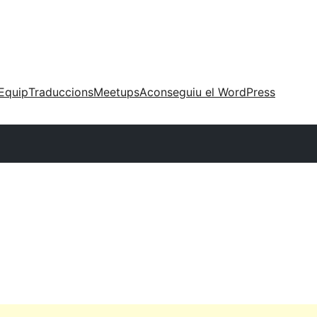
Equip
Traduccions
Meetups
Aconseguiu el WordPress