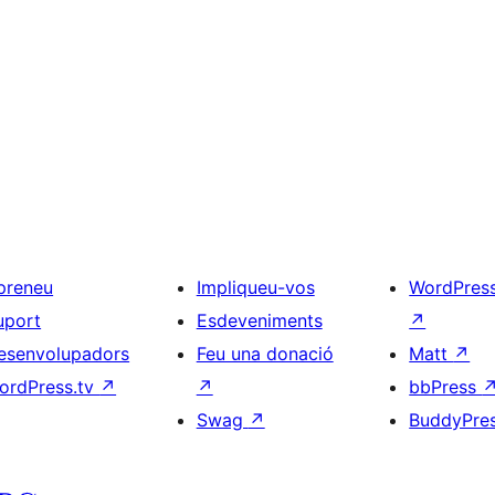
preneu
Impliqueu-vos
WordPres
uport
Esdeveniments
↗
esenvolupadors
Feu una donació
Matt
↗
ordPress.tv
↗
↗
bbPress
Swag
↗
BuddyPre