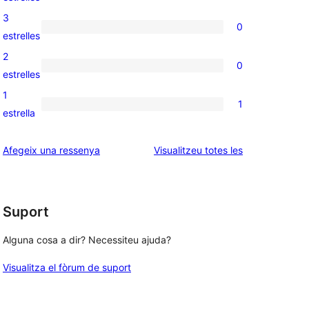
5
valoració
3
0
estrelles
de
0
estrelles
, 
4
valoracions
2
0
estrelles
de
0
estrelles
3
valoracions
1
1
estrelles
de
1
estrella
2
valoració
estrelles
de
ressenyes
Afegeix una ressenya
Visualitzeu totes les
1
estrelles
Suport
Alguna cosa a dir? Necessiteu ajuda?
Visualitza el fòrum de suport