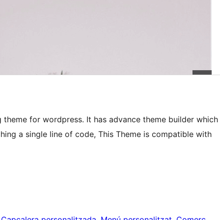
 theme for wordpress. It has advance theme builder which
hing a single line of code, This Theme is compatible with
 
Capçalera personalitzada
, 
Menú personalitzat
, 
Comerç