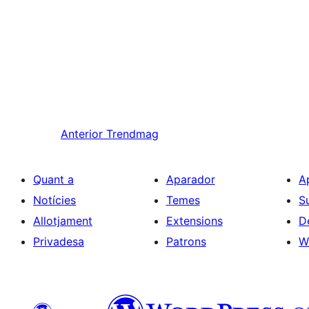
Anterior
Trendmag
Quant a
Aparador
A
Notícies
Temes
S
Allotjament
Extensions
D
Privadesa
Patrons
W