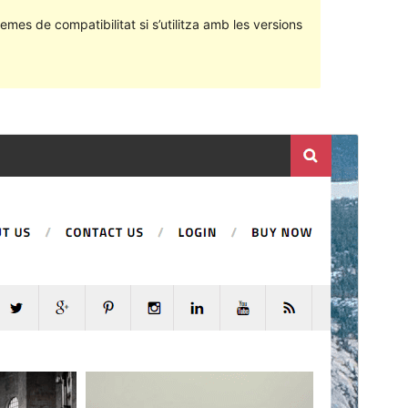
emes de compatibilitat si s’utilitza amb les versions
Previsualitza
Baixa
Versió
2.0.3
Darrera actualització
27 de febrer de 2017
Instal·lacions actives
100+
Pàgina d’inici del tema