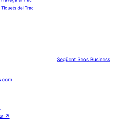
Tiquets del Trac
Següent
Seos Business
s.com
↗
ss
↗