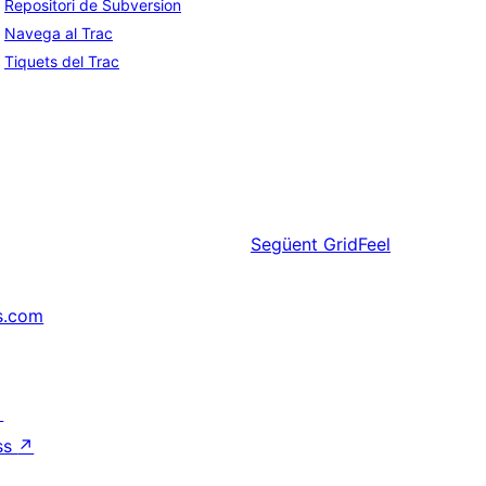
Repositori de Subversion
Navega al Trac
Tiquets del Trac
Següent
GridFeel
s.com
↗
ss
↗