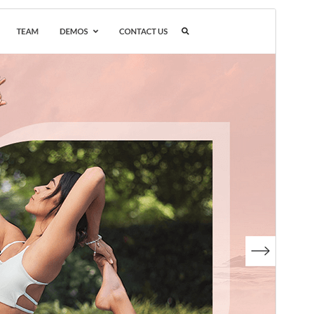
Previsualitza
Baixa
Versió
1.0.5
Darrera actualització
30 de juliol de 2026
Instal·lacions actives
50+
Versió del WordPress
5.0
Versió del PHP
8.0
Pàgina d’inici del tema