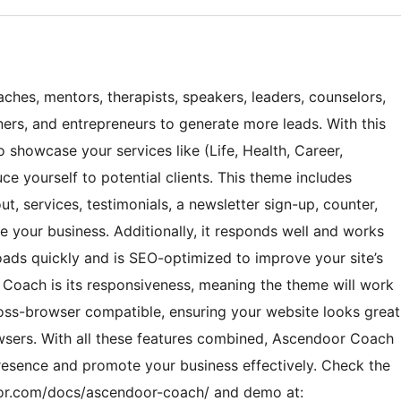
hes, mentors, therapists, speakers, leaders, counselors,
ners, and entrepreneurs to generate more leads. With this
 showcase your services like (Life, Health, Career,
ce yourself to potential clients. This theme includes
ut, services, testimonials, a newsletter sign-up, counter,
 your business. Additionally, it responds well and works
oads quickly and is SEO-optimized to improve your site’s
 Coach is its responsiveness, meaning the theme will work
 cross-browser compatible, ensuring your website looks great
owsers. With all these features combined, Ascendoor Coach
presence and promote your business effectively. Check the
oor.com/docs/ascendoor-coach/ and demo at: