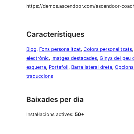
https://demos.ascendoor.com/ascendoor-coac
Característiques
Blog
, 
Fons personalitzat
, 
Colors personalitzats
,
electrònic
, 
Imatges destacades
, 
Ginys del peu 
esquerra
, 
Portafoli
, 
Barra lateral dreta
, 
Opcions
traduccions
Baixades per dia
Instal·lacions actives:
50+