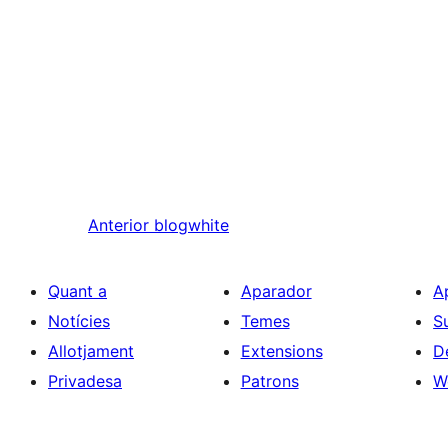
Anterior
blogwhite
Quant a
Aparador
A
Notícies
Temes
S
Allotjament
Extensions
D
Privadesa
Patrons
W