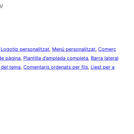
h/
 
Logotip personalitzat
, 
Menú personalitzat
, 
Comerç
de pàgina
, 
Plantilla d’amplada completa
, 
Barra lateral
 del tema
, 
Comentaris ordenats per fils
, 
Llest per a