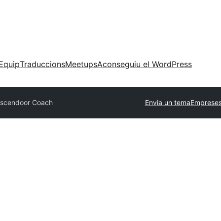
Equip
Traduccions
Meetups
Aconseguiu el WordPress
scendoor Coach
Envia un tema
Empreses