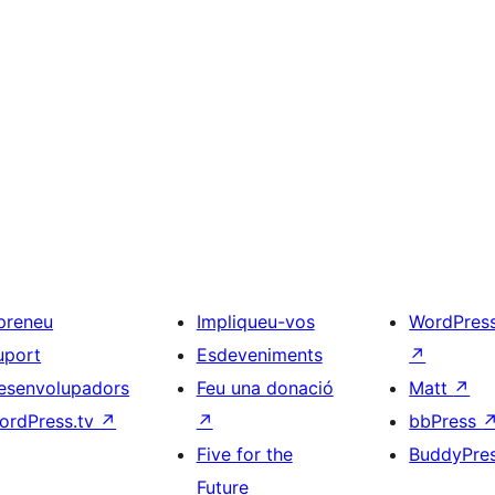
preneu
Impliqueu-vos
WordPres
uport
Esdeveniments
↗
esenvolupadors
Feu una donació
Matt
↗
ordPress.tv
↗
↗
bbPress
Five for the
BuddyPre
Future