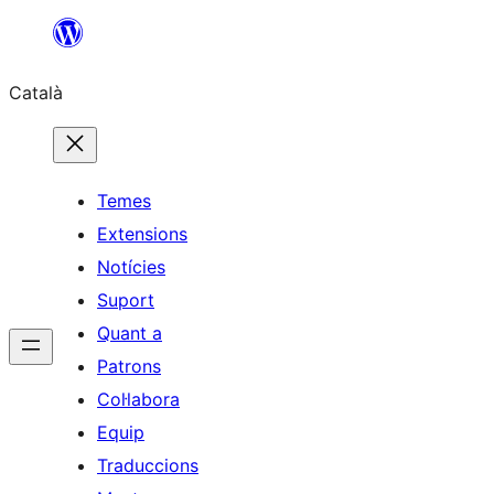
Vés
al
Català
contingut
Temes
Extensions
Notícies
Suport
Quant a
Patrons
Col·labora
Equip
Traduccions