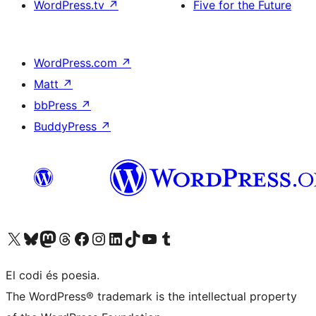
WordPress.tv
↗
Five for the Future
WordPress.com
↗
Matt
↗
bbPress
↗
BuddyPress
↗
Visiteu el nostre compte X (abans Twitter)
Visiteu el nostre compte de Bluesky
Visiteu el nostre compte al Mastodon
Visiteu el nostre compte de Threads
Visiteu la nostra pàgina al Facebook
Visiteu el nostre compte d'Instagram
Visiteu el nostre compte de LinkedIn
Visiteu el nostre compte de TikTok
Visiteu el nostre canal al YouTube
Visiteu el nostre compte de Tumblr
El codi és poesia.
The WordPress® trademark is the intellectual property