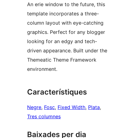
An erie window to the future, this
template incorporates a three-
column layout with eye-catching
graphics. Perfect for any blogger
looking for an edgy and tech-
driven appearance. Built under the
Themeatic Theme Framework
environment.
Característiques
Negre
, 
Fosc
, 
Fixed Width
, 
Plata
, 
Tres columnes
Baixades per dia