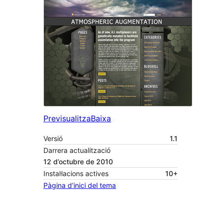
Previsualitza
Baixa
Versió
1.1
Darrera actualització
12 d’octubre de 2010
Instal·lacions actives
10+
Pàgina d’inici del tema