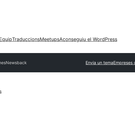
Equip
Traduccions
Meetups
Aconseguiu el WordPress
mes
Newsback
Envia un tema
Empreses 
s