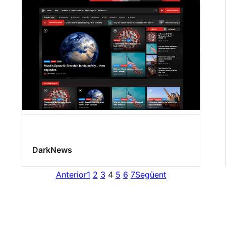
DarkNews
Anterior
1
2
3
4
5
6
7
Següent