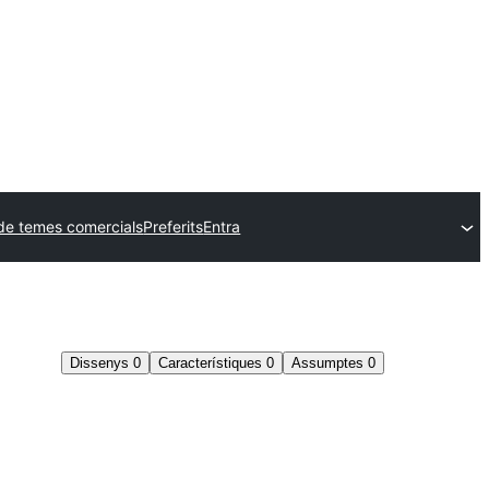
de temes comercials
Preferits
Entra
Dissenys
0
Característiques
0
Assumptes
0