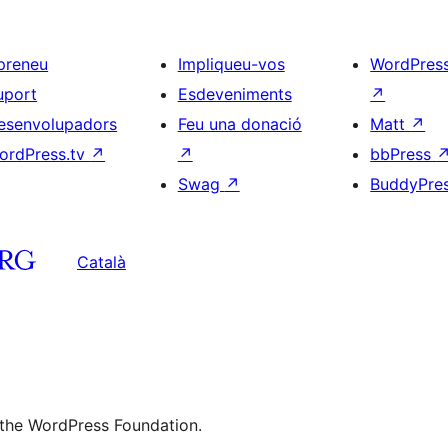
preneu
Impliqueu-vos
WordPres
uport
Esdeveniments
↗
esenvolupadors
Feu una donació
Matt
↗
ordPress.tv
↗
↗
bbPress
Swag
↗
BuddyPre
Català
 the WordPress Foundation.