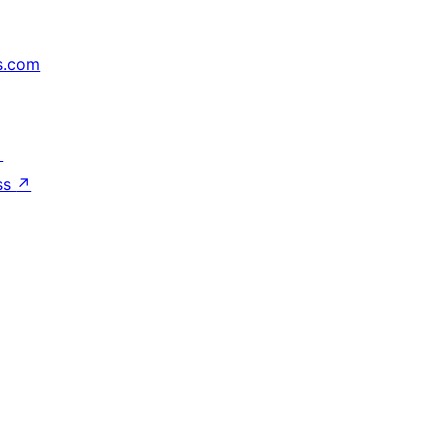
s.com
↗
ss
↗