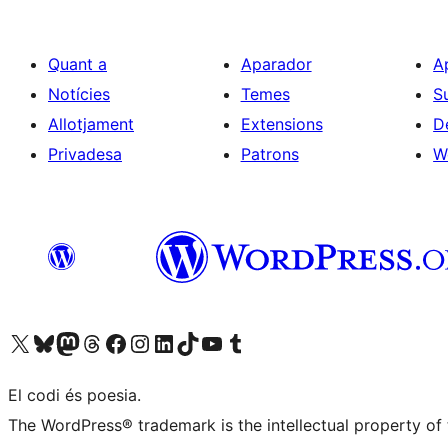
Quant a
Aparador
A
Notícies
Temes
S
Allotjament
Extensions
D
Privadesa
Patrons
W
Visiteu el nostre compte X (abans Twitter)
Visiteu el nostre compte de Bluesky
Visiteu el nostre compte al Mastodon
Visiteu el nostre compte de Threads
Visiteu la nostra pàgina al Facebook
Visiteu el nostre compte d'Instagram
Visiteu el nostre compte de LinkedIn
Visiteu el nostre compte de TikTok
Visiteu el nostre canal al YouTube
Visiteu el nostre compte de Tumblr
El codi és poesia.
The WordPress® trademark is the intellectual property of