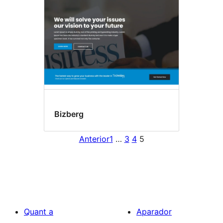
Bizberg
Anterior
1
…
3
4
5
Quant a
Aparador