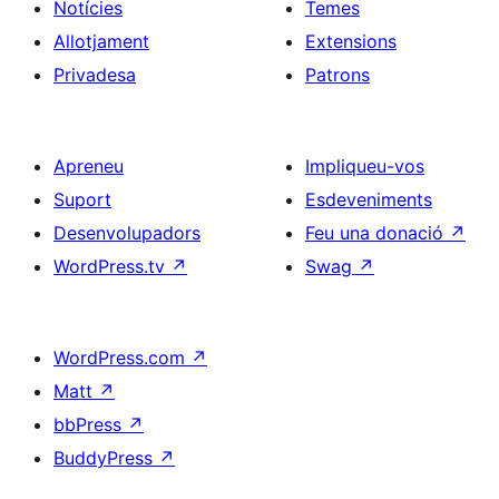
Notícies
Temes
Allotjament
Extensions
Privadesa
Patrons
Apreneu
Impliqueu-vos
Suport
Esdeveniments
Desenvolupadors
Feu una donació
↗
WordPress.tv
↗
Swag
↗
WordPress.com
↗
Matt
↗
bbPress
↗
BuddyPress
↗