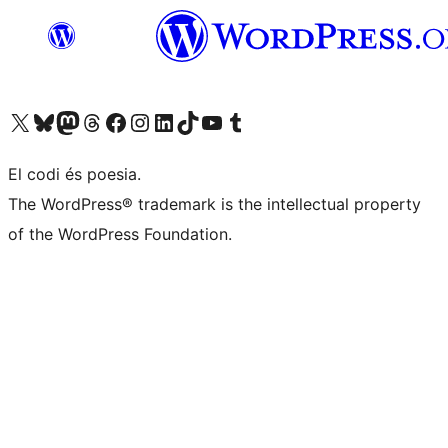
Visiteu el nostre compte X (abans Twitter)
Visiteu el nostre compte de Bluesky
Visiteu el nostre compte al Mastodon
Visiteu el nostre compte de Threads
Visiteu la nostra pàgina al Facebook
Visiteu el nostre compte d'Instagram
Visiteu el nostre compte de LinkedIn
Visiteu el nostre compte de TikTok
Visiteu el nostre canal al YouTube
Visiteu el nostre compte de Tumblr
El codi és poesia.
The WordPress® trademark is the intellectual property
of the WordPress Foundation.