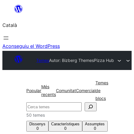
Vés
al
Català
contingut
Aconseguiu el WordPress
Temes
Autor: Bizberg Themes
Pizza Hub
Temes
Més
Popular
Comunitat
Comercial
de
recents
blocs
Cerca
50 temes
Dissenys
Característiques
Assumptes
0
0
0